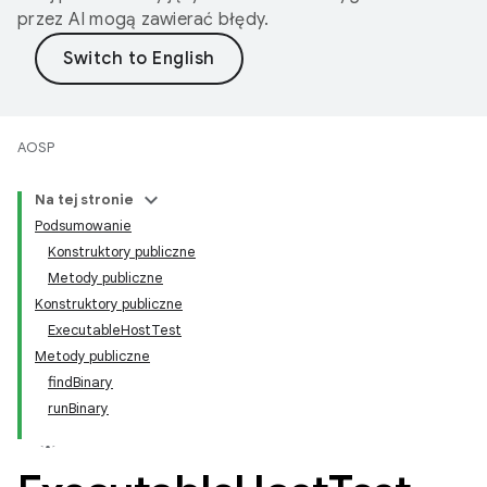
przez AI mogą zawierać błędy.
AOSP
Na tej stronie
Podsumowanie
Konstruktory publiczne
Metody publiczne
Konstruktory publiczne
ExecutableHostTest
Metody publiczne
findBinary
runBinary