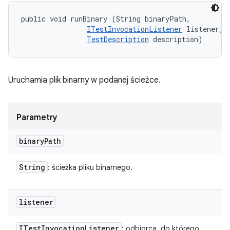
public void runBinary (String binaryPath, 

ITestInvocationListener
 listener, 

TestDescription
 description)
Uruchamia plik binarny w podanej ścieżce.
Parametry
binary
Path
String
: ścieżka pliku binarnego.
listener
ITest
Invocation
Listener
: odbiorca, do którego