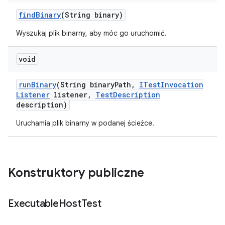
find
Binary
(String binary)
Wyszukaj plik binarny, aby móc go uruchomić.
void
run
Binary
(String binary
Path
,
ITest
Invocation
Listener
listener
,
Test
Description
description)
Uruchamia plik binarny w podanej ścieżce.
Konstruktory publiczne
Executable
Host
Test