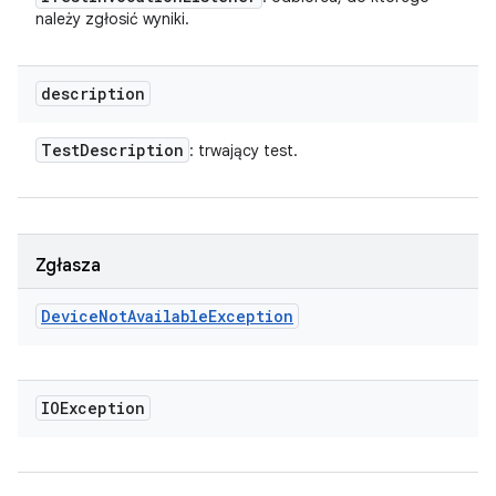
należy zgłosić wyniki.
description
Test
Description
: trwający test.
Zgłasza
Device
Not
Available
Exception
IOException