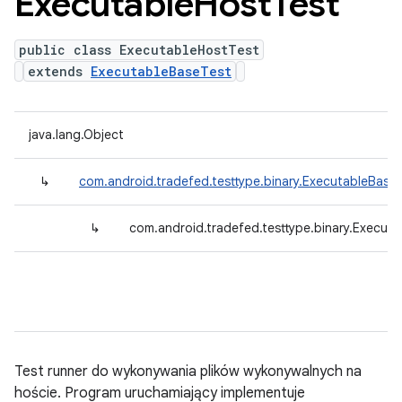
Executable
Host
Test
public class ExecutableHostTest
extends
ExecutableBaseTest
java.lang.Object
↳
com.android.tradefed.testtype.binary.ExecutableBase
↳
com.android.tradefed.testtype.binary.Execut
Test runner do wykonywania plików wykonywalnych na
hoście. Program uruchamiający implementuje