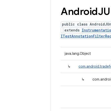
Android
JU
public class AndroidJU
extends
Instrumentati
ITestAnnotationFilterRe
java.lang.Object
↳
com.android.tradef
↳
com.androi