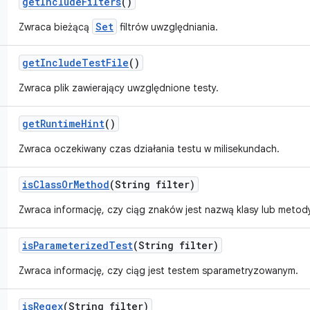
get
Include
Filters
()
Set
Zwraca bieżącą
filtrów uwzględniania.
get
Include
Test
File
()
Zwraca plik zawierający uwzględnione testy.
get
Runtime
Hint
()
Zwraca oczekiwany czas działania testu w milisekundach.
is
Class
Or
Method
(String filter)
Zwraca informację, czy ciąg znaków jest nazwą klasy lub metod
is
Parameterized
Test
(String filter)
Zwraca informację, czy ciąg jest testem sparametryzowanym.
is
Regex
(String filter)