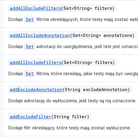
add
All
Exclude
Filters
(Set<String> filters)
Set
Dodaje
filtrów określających, które testy mają zostać wyk
add
All
Include
Annotation
(Set<String> annotations)
Set
Dodaje
adnotacji do uwzględnienia, jeśli test jest oznac
add
All
Include
Filters
(Set<String> filters)
Set
Dodaje
filtrów, które określają, jakie testy mają być uwzgl
add
Exclude
Annotation
(String exclude
Annotation)
Dodaje adnotację do wykluczenia, jeśli testy są nią oznaczone.
add
Exclude
Filter
(String filter)
Dodaje filtr określający, które testy mają zostać wykluczone.