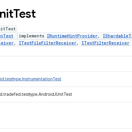
nit
Test
nitTest
onTest
implements
IRuntimeHintProvider
,
IShardableT
ceiver
,
ITestFileFilterReceiver
,
ITestFilterReceiver
ed.testtype.InstrumentationTest
d.tradefed.testtype.AndroidJUnitTest