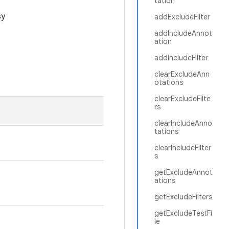
tation
sy
addExcludeFilter
addIncludeAnnot
ation
addIncludeFilter
clearExcludeAnn
otations
clearExcludeFilte
rs
clearIncludeAnno
tations
clearIncludeFilter
s
getExcludeAnnot
ations
getExcludeFilters
getExcludeTestFi
le