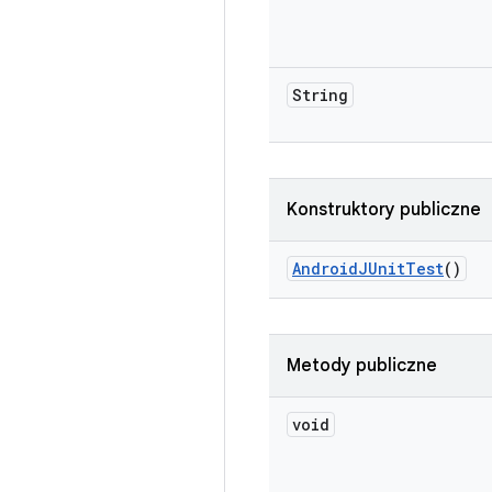
String
Konstruktory publiczne
Android
JUnit
Test
()
Metody publiczne
void