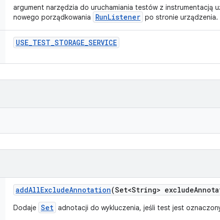
argument narzędzia do uruchamiania testów z instrumentacją 
RunListener
nowego porządkowania
po stronie urządzenia.
USE
_
TEST
_
STORAGE
_
SERVICE
add
All
Exclude
Annotation
(Set<String> exclude
Annota
Set
Dodaje
adnotacji do wykluczenia, jeśli test jest oznaczo