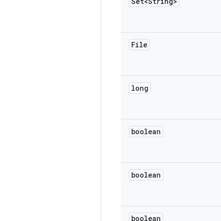
Set<String>
File
long
boolean
boolean
boolean