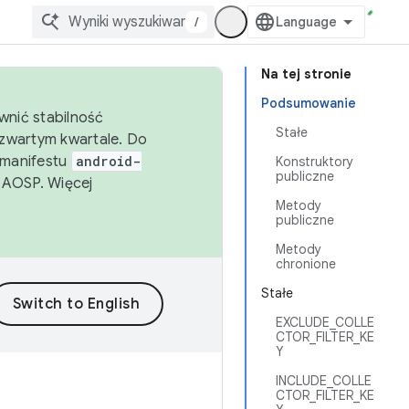
/
Na tej stronie
Podsumowanie
wnić stabilność
Stałe
zwartym kwartale. Do
 manifestu
android-
Konstruktory
publiczne
 AOSP. Więcej
Metody
publiczne
Metody
chronione
Stałe
EXCLUDE_COLLE
CTOR_FILTER_KE
Y
INCLUDE_COLLE
CTOR_FILTER_KE