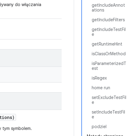
używany do włączania
getIncludeAnnot
ations
getIncludeFilters
getIncludeTestFil
e
getRuntimeHint
isClassOrMethod
isParameterizedT
est
isRegex
home run
setExcludeTestFil
e
setIncludeTestFil
e
tions)
podziel
ny tym symbolem.