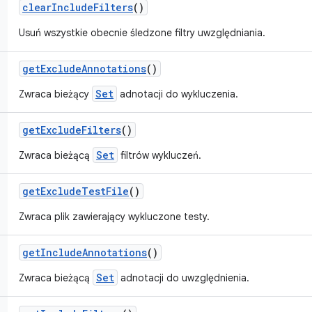
clear
Include
Filters
()
Usuń wszystkie obecnie śledzone filtry uwzględniania.
get
Exclude
Annotations
()
Set
Zwraca bieżący
adnotacji do wykluczenia.
get
Exclude
Filters
()
Set
Zwraca bieżącą
filtrów wykluczeń.
get
Exclude
Test
File
()
Zwraca plik zawierający wykluczone testy.
get
Include
Annotations
()
Set
Zwraca bieżącą
adnotacji do uwzględnienia.