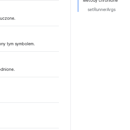
Metody chronione
setRunnerArgs
luczone.
zony tym symbolem.
ędnione.