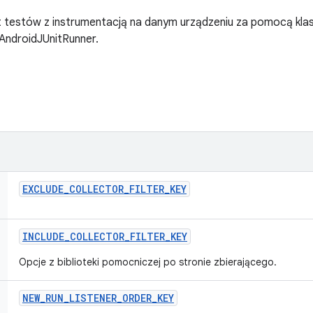
t testów z instrumentacją na danym urządzeniu za pomocą kla
.AndroidJUnitRunner.
EXCLUDE
_
COLLECTOR
_
FILTER
_
KEY
INCLUDE
_
COLLECTOR
_
FILTER
_
KEY
Opcje z biblioteki pomocniczej po stronie zbierającego.
NEW
_
RUN
_
LISTENER
_
ORDER
_
KEY