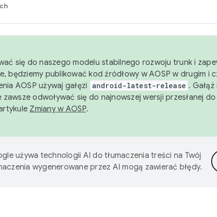
rch
wać się do naszego modelu stabilnego rozwoju trunk i zape
e, będziemy publikować kod źródłowy w AOSP w drugim i c
enia AOSP używaj gałęzi
android-latest-release
. Gałąź
 zawsze odwoływać się do najnowszej wersji przesłanej do
 artykule
Zmiany w AOSP
.
gle używa technologii AI do tłumaczenia treści na Twój
umaczenia wygenerowane przez AI mogą zawierać błędy.