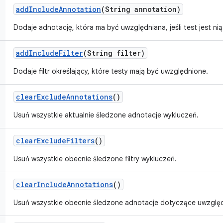
add
Include
Annotation
(String annotation)
Dodaje adnotację, która ma być uwzględniana, jeśli test jest ni
add
Include
Filter
(String filter)
Dodaje filtr określający, które testy mają być uwzględnione.
clear
Exclude
Annotations
()
Usuń wszystkie aktualnie śledzone adnotacje wykluczeń.
clear
Exclude
Filters
()
Usuń wszystkie obecnie śledzone filtry wykluczeń.
clear
Include
Annotations
()
Usuń wszystkie obecnie śledzone adnotacje dotyczące uwzględ