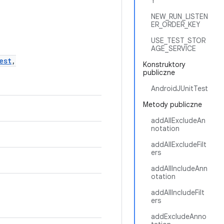
Y
NEW_RUN_LISTEN
ER_ORDER_KEY
USE_TEST_STOR
AGE_SERVICE
est
,
Konstruktory
publiczne
AndroidJUnitTest
Metody publiczne
addAllExcludeAn
notation
addAllExcludeFilt
ers
addAllIncludeAnn
otation
addAllIncludeFilt
ers
addExcludeAnno