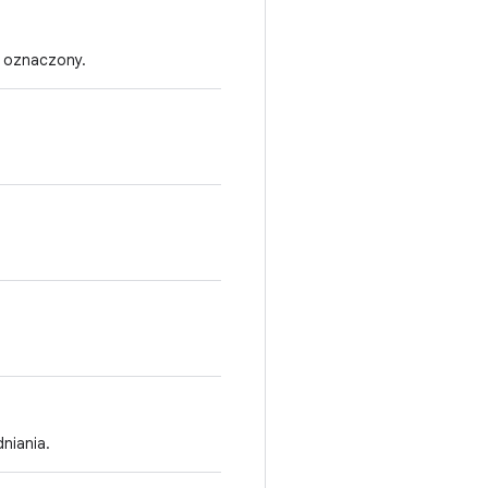
ą oznaczony.
niania.