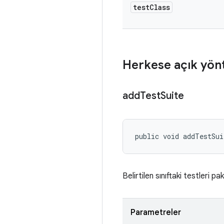
test
Class
Herkese açık yön
add
Test
Suite
public void addTestSui
Belirtilen sınıftaki testleri pa
Parametreler