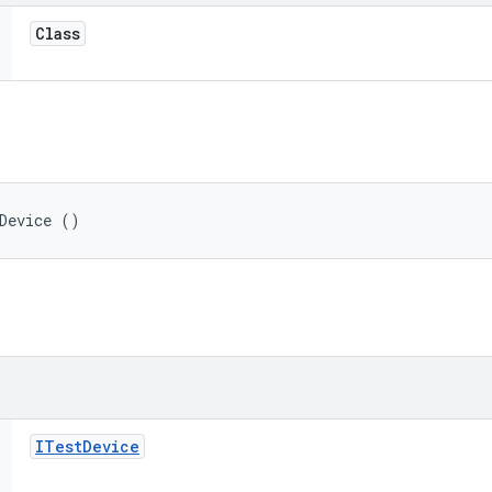
Class
Device ()
ITest
Device