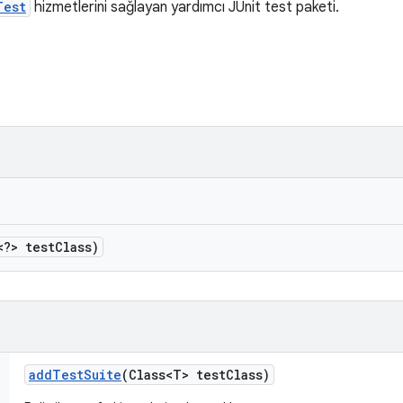
Test
hizmetlerini sağlayan yardımcı JUnit test paketi.
<?> test
Class)
add
Test
Suite
(Class<T> test
Class)