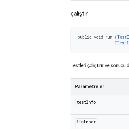
çalıştır
public void run (
TestI
ITestI
Testleri çalıştırır ve sonucu di
Parametreler
test
Info
listener