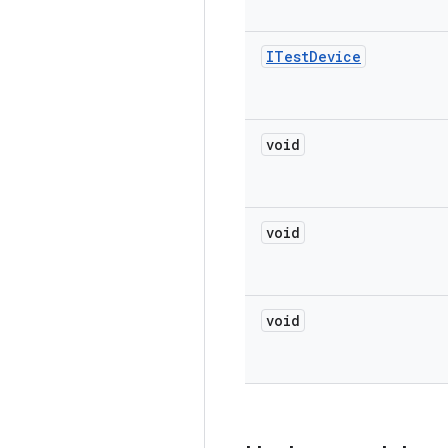
ITest
Device
void
void
void