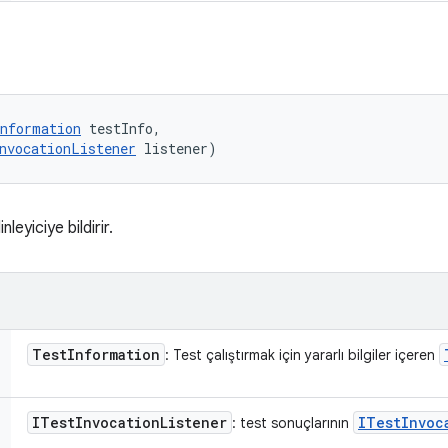
nformation
 testInfo, 

nvocationListener
 listener)
nleyiciye bildirir.
Test
Information
: Test çalıştırmak için yararlı bilgiler içeren
ITest
Invocation
Listener
ITest
Invoc
: test sonuçlarının