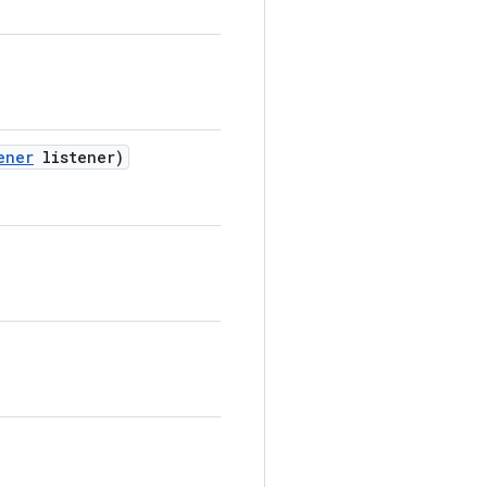
ener
listener)