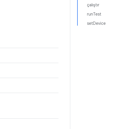
çalıştır
runTest
setDevice