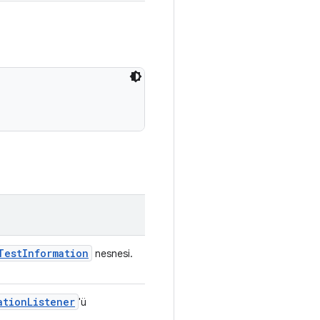
Test
Information
nesnesi.
ation
Listener
'ü