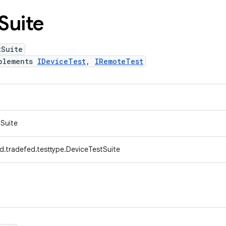
Suite
tSuite
plements
IDeviceTest
,
IRemoteTest
tSuite
d.tradefed.testtype.DeviceTestSuite