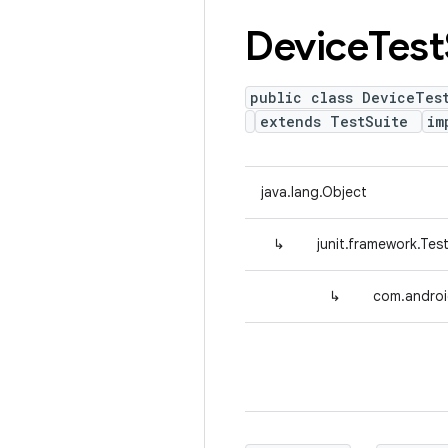
Device
Test
public class DeviceTes
extends TestSuite
im
java.lang.Object
↳
junit.framework.Tes
↳
com.androi