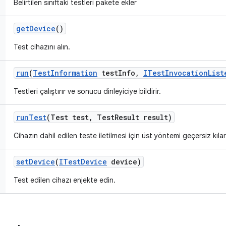
Belirtilen sınıftaki testleri pakete ekler
get
Device
()
Test cihazını alın.
run
(
Test
Information
test
Info
,
ITest
Invocation
List
Testleri çalıştırır ve sonucu dinleyiciye bildirir.
run
Test
(Test test
,
Test
Result result)
Cihazın dahil edilen teste iletilmesi için üst yöntemi geçersiz kılar
set
Device
(
ITest
Device
device)
Test edilen cihazı enjekte edin.