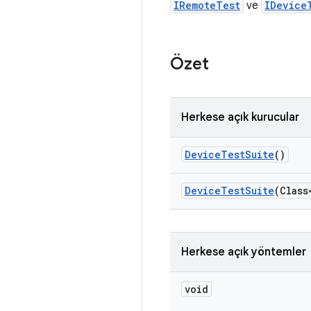
IRemoteTest
ve
IDevice
Özet
Herkese açık kurucular
Device
Test
Suite
()
Device
Test
Suite
(Class
Herkese açık yöntemler
void