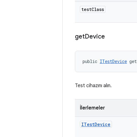
test
Class
get
Device
public 
ITestDevice
 get
Test cihazını alın.
İlerlemeler
ITest
Device