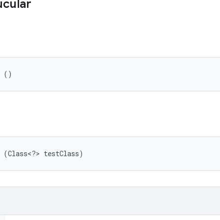
ucular
e ()
e (Class<?> testClass)