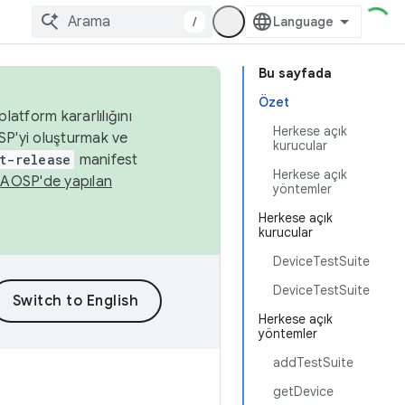
/
Bu sayfada
Özet
latform kararlılığını
Herkese açık
SP'yi oluşturmak ve
kurucular
t-release
manifest
Herkese açık
n
AOSP'de yapılan
yöntemler
Herkese açık
kurucular
DeviceTestSuite
DeviceTestSuite
Herkese açık
yöntemler
addTestSuite
getDevice