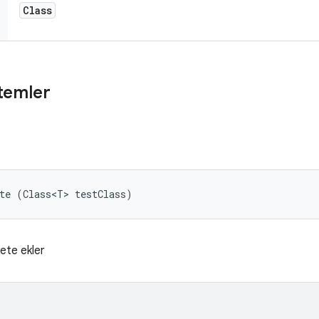
Class
temler
te (Class<T> testClass)
kete ekler