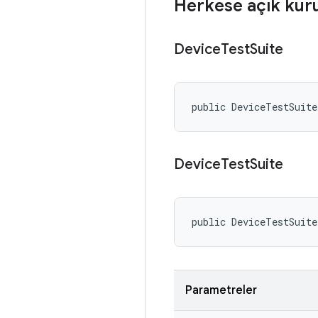
Herkese açık kur
Device
Test
Suite
public DeviceTestSuit
Device
Test
Suite
public DeviceTestSuit
Parametreler