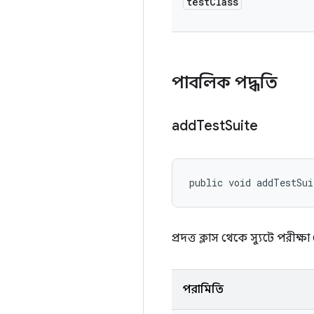
test
Class
পাবলিক পদ্ধতি
add
Test
Suite
public void addTestSui
প্রদত্ত ক্লাস থেকে স্যুটে পরীক্
পরামিতি