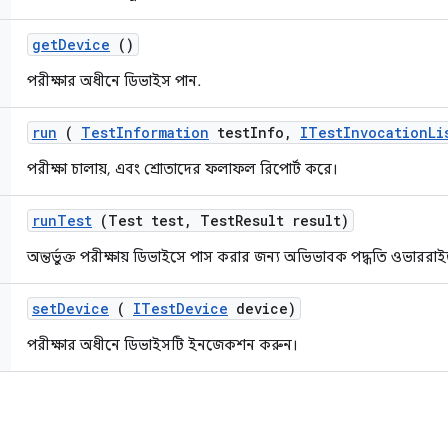
get
Device
()
পরীক্ষার অধীনে ডিভাইস পান.
run
(
Test
Information
test
Info
,
ITest
Invocation
Li
পরীক্ষা চালায়, এবং শ্রোতাদের ফলাফল রিপোর্ট করে।
run
Test
(Test test
,
Test
Result result)
অন্তর্ভুক্ত পরীক্ষায় ডিভাইসে পাস করার জন্য অভিভাবক পদ্ধতি ওভারর
set
Device
(
ITest
Device
device)
পরীক্ষার অধীনে ডিভাইসটি ইনজেকশন করুন।