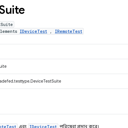
Suite
tSuite
plements
IDeviceTest
,
IRemoteTest
uite
adefed.testtype.DeviceTestSuite
oteTest
এবং
IDeviceTest
পরিষেবা প্রদান করে।