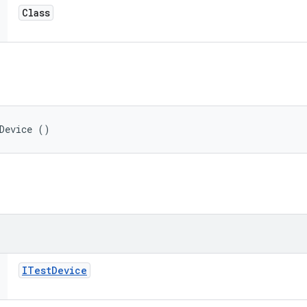
Class
Device ()
ITest
Device