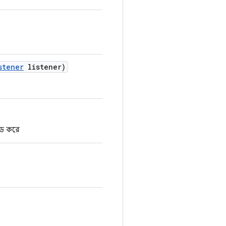
stener
listener)
াইড করে