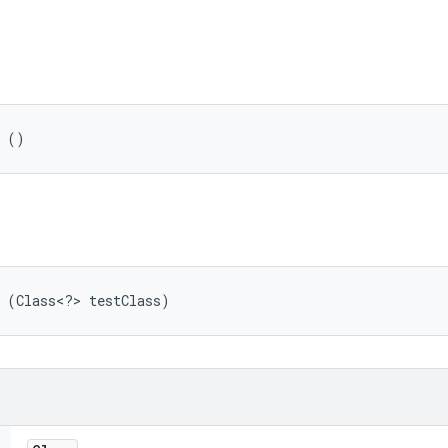
e ()
e (Class<?> testClass)