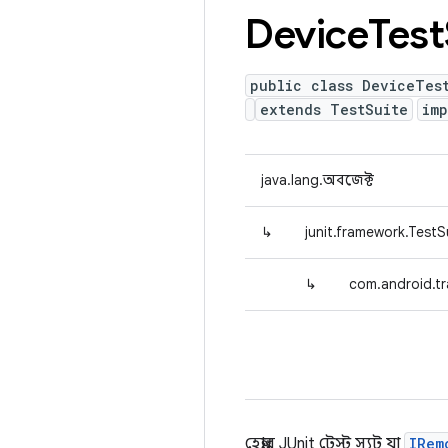
Device
Test
public class DeviceTes
extends TestSuite
im
java.lang.অবজেক্ট
↳
junit.framework.TestS
↳
com.android.tr
হেল্পার JUnit টেস্ট স্যুট যা
IRem