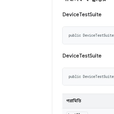
Device
Test
Suite
public DeviceTestSuit
Device
Test
Suite
public DeviceTestSuit
পরামিতি