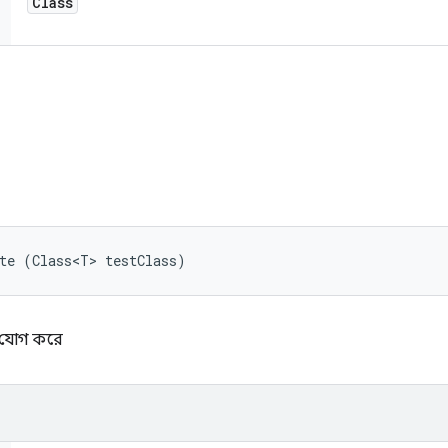
Class
te (Class<T> testClass)
ষা যোগ করে