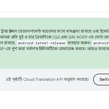
াঙ্ক স্টেবল ডেভেলপমেন্ট মডেলের সাথে সামঞ্জস্য রাখতে এবং ইকোসিস্ট
ে, আমরা প্রতি দুই ও চার ত্রৈমাসিকে (Q2 এবং Q4) AOSP-তে সোর্স
ান রাখতে,
android-latest-release
ব্যবহার করুন।
android
বদা AOSP-তে পুশ করা সর্বশেষ রিলিজটিকে রেফারেন্স করবে। আরও তথ্যের
এই পৃষ্ঠাটি
Cloud Translation API
অনুবাদ করেছে।