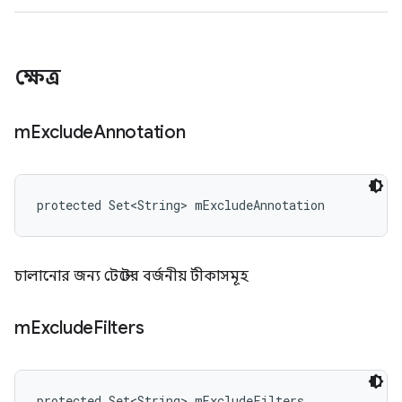
ক্ষেত্র
m
Exclude
Annotation
protected Set<String> mExcludeAnnotation
চালানোর জন্য টেস্টের বর্জনীয় টীকাসমূহ
m
Exclude
Filters
protected Set<String> mExcludeFilters