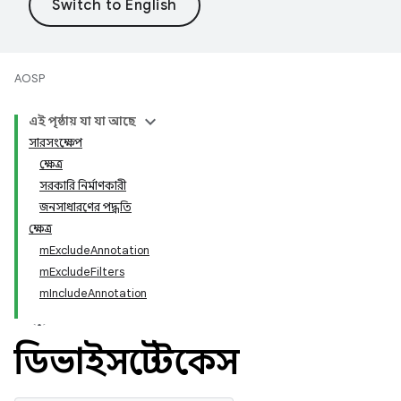
AOSP
এই পৃষ্ঠায় যা যা আছে
সারসংক্ষেপ
ক্ষেত্র
সরকারি নির্মাণকারী
জনসাধারণের পদ্ধতি
ক্ষেত্র
mExcludeAnnotation
mExcludeFilters
mIncludeAnnotation
ডিভাইসটেস্টকেস