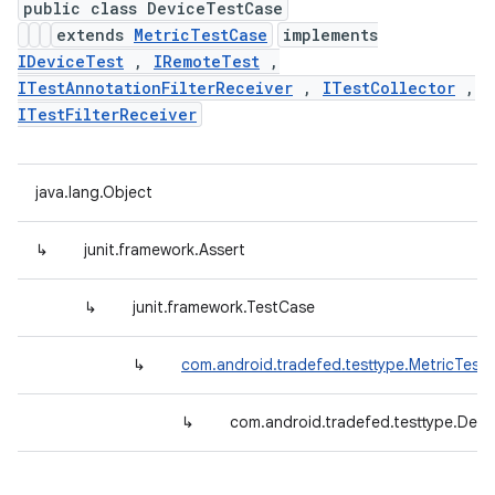
public class DeviceTestCase
extends
MetricTestCase
implements
IDeviceTest
,
IRemoteTest
,
ITestAnnotationFilterReceiver
,
ITestCollector
,
ITestFilterReceiver
java.lang.Object
↳
junit.framework.Assert
↳
junit.framework.TestCase
↳
com.android.tradefed.testtype.MetricTest
↳
com.android.tradefed.testtype.Dev