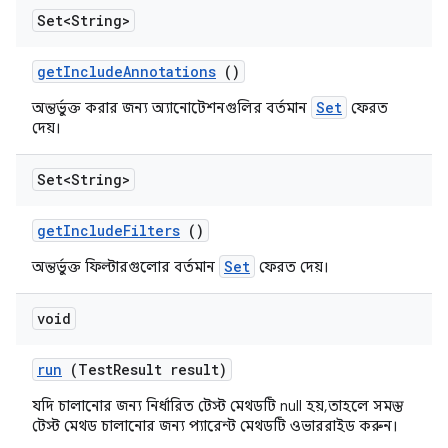
Set<String>
get
Include
Annotations
()
Set
অন্তর্ভুক্ত করার জন্য অ্যানোটেশনগুলির বর্তমান
ফেরত
দেয়।
Set<String>
get
Include
Filters
()
Set
অন্তর্ভুক্ত ফিল্টারগুলোর বর্তমান
ফেরত দেয়।
void
run
(Test
Result result)
যদি চালানোর জন্য নির্ধারিত টেস্ট মেথডটি null হয়, তাহলে সমস্ত
টেস্ট মেথড চালানোর জন্য প্যারেন্ট মেথডটি ওভাররাইড করুন।