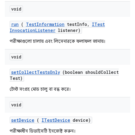
void
run
(
Test
Information
test
Info
,
ITest
Invocation
Listener
listener)
পরীক্ষাগুলো চালায় এবং লিসেনারকে ফলাফল জানায়।
void
set
Collect
Tests
Only
(boolean should
Collect
Test)
টেস্ট সংগ্রহ মোড চালু বা বন্ধ করে।
void
set
Device
(
ITest
Device
device)
পরীক্ষাধীন ডিভাইসটি ইনজেক্ট করুন।