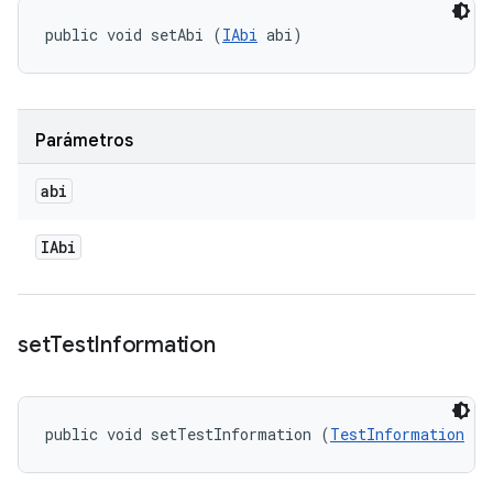
public void setAbi (
IAbi
 abi)
Parámetros
abi
IAbi
set
Test
Information
public void setTestInformation (
TestInformation
 te