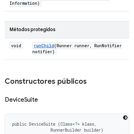
Information)
Métodos protegidos
void
run
Child
(Runner runner
,
Run
Notifier
notifier)
Constructores públicos
Device
Suite
public DeviceSuite (Class<?> klass, 

                RunnerBuilder builder)