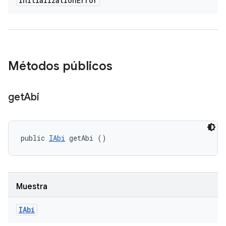
Initialization
Error
Métodos públicos
get
Abi
public 
IAbi
 getAbi ()
Muestra
IAbi