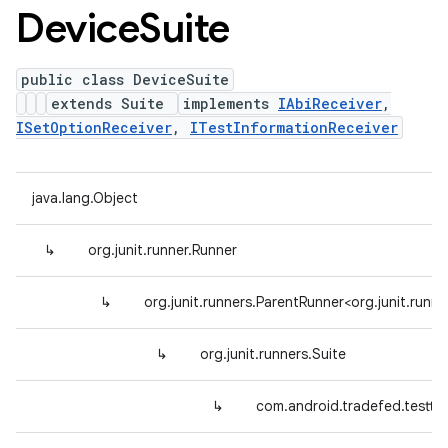
Device
Suite
public class DeviceSuite
extends Suite
implements
IAbiReceiver
,
ISetOptionReceiver
,
ITestInformationReceiver
java.lang.Object
↳
org.junit.runner.Runner
↳
org.junit.runners.ParentRunner<org.junit.runne
↳
org.junit.runners.Suite
↳
com.android.tradefed.testty