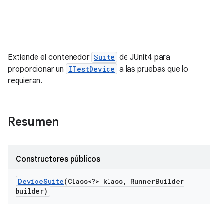
Extiende el contenedor
Suite
de JUnit4 para
proporcionar un
ITestDevice
a las pruebas que lo
requieran.
Resumen
Constructores públicos
Device
Suite
(Class<?> klass
,
Runner
Builder
builder)