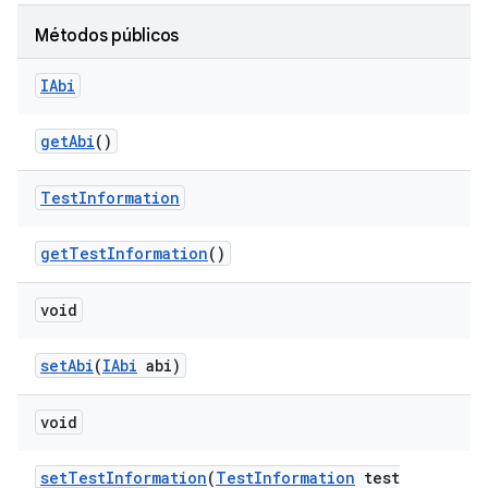
Métodos públicos
IAbi
get
Abi
()
Test
Information
get
Test
Information
()
void
set
Abi
(
IAbi
abi)
void
set
Test
Information
(
Test
Information
test