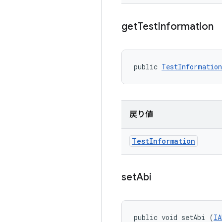
get
Test
Information
public 
TestInformation
戻り値
Test
Information
set
Abi
public void setAbi (
IA