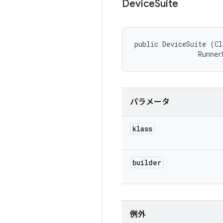
Device
Suite
public DeviceSuite (Cl
                Runner
パラメータ
klass
builder
例外