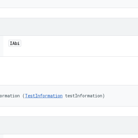
IAbi
formation (
TestInformation
 testInformation)