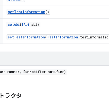
get
Test
Information
()
set
Abi
(
IAbi
abi)
set
Test
Information
(
Test
Information
test
Informatio
ner runner
,
Run
Notifier notifier)
トラクタ