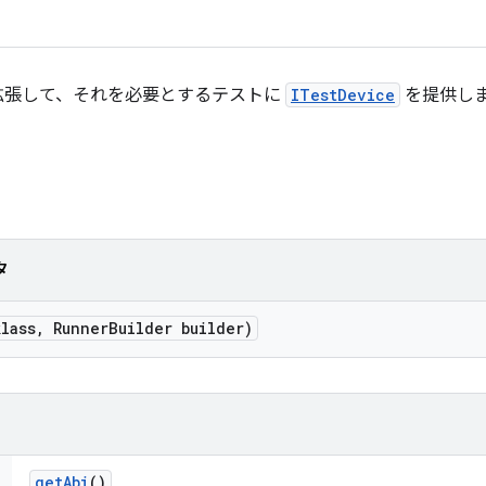
拡張して、それを必要とするテストに
ITestDevice
を提供し
タ
klass
,
Runner
Builder builder)
get
Abi
()