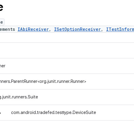
e
te
lements
IAbiReceiver
,
ISetOptionReceiver
,
ITestInfor
ner
unners.ParentRunner<org.junit.runner.Runner>
g.junit.runners.Suite
↳
com.android.tradefed.testtype.DeviceSuite