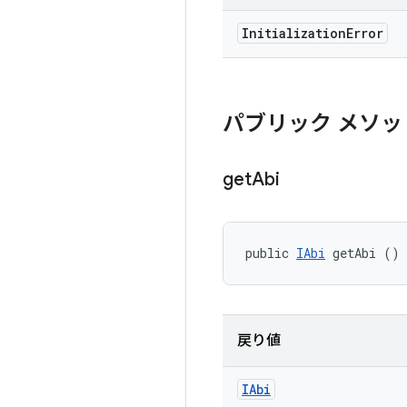
Initialization
Error
パブリック メソッ
get
Abi
public 
IAbi
 getAbi ()
戻り値
IAbi