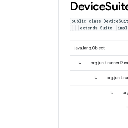
Device
Suit
public class DeviceSui
extends Suite
imp
java.lang.Object
↳
org.junit.runner.Run
↳
org.junit.r
↳
or