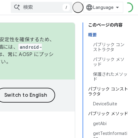
/
このページの内容
概要
の安定性を確保するため、
パブリック コン
投稿には、
android-
ストラクタ
、常に AOSP にプッシ
パブリック メソ
さい。
ッド
保護されたメソッ
ド
パブリック コンスト
ラクタ
DeviceSuite
パブリック メソッド
getAbi
getTestInformati