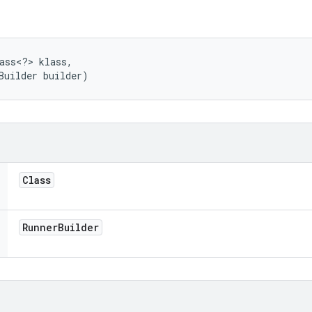
ass<?> klass, 

Builder builder)
Class
Runner
Builder