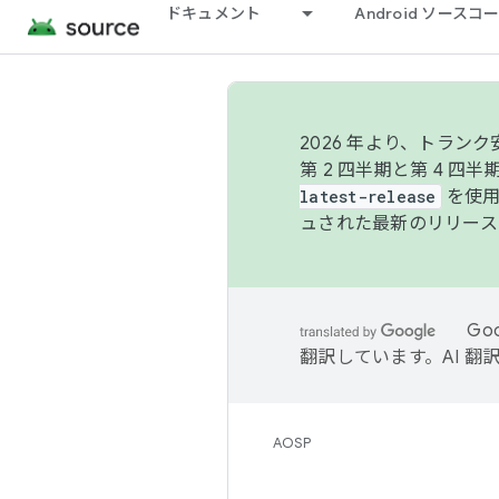
ドキュメント
Android ソース
2026 年より、トラ
第 2 四半期と第 4 四
latest-release
を使用
ュされた最新のリリース
Go
翻訳しています。AI 
AOSP