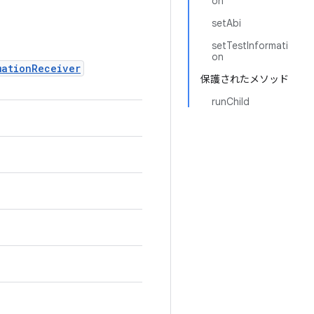
on
setAbi
setTestInformati
on
mationReceiver
保護されたメソッド
runChild