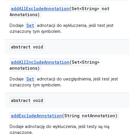
add
All
Exclude
Annotation
(Set<String> not
Annotations)
Set
Dodaje
adnotacji do wykluczenia, jeśli test jest
oznaczony tym symbolem.
abstract void
add
All
Include
Annotation
(Set<String>
annotations)
Set
Dodaje
adnotacji do uwzględnienia, jeśli test jest
oznaczony tym symbolem.
abstract void
add
Exclude
Annotation
(String not
Annotation)
Dodaje adnotację do wykluczenia, jeśli testy są nią
oznaczone.