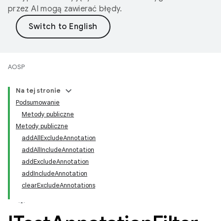
przez AI mogą zawierać błędy.
AOSP
Na tej stronie
Podsumowanie
Metody publiczne
Metody publiczne
addAllExcludeAnnotation
addAllIncludeAnnotation
addExcludeAnnotation
addIncludeAnnotation
clearExcludeAnnotations