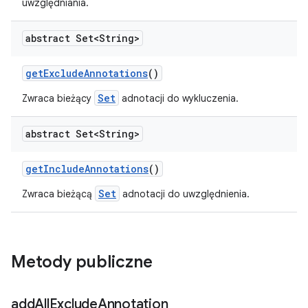
uwzględniania.
abstract Set<String>
get
Exclude
Annotations
()
Set
Zwraca bieżący
adnotacji do wykluczenia.
abstract Set<String>
get
Include
Annotations
()
Set
Zwraca bieżącą
adnotacji do uwzględnienia.
Metody publiczne
add
All
Exclude
Annotation