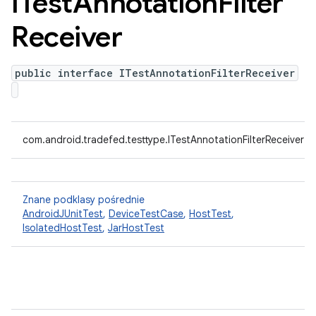
ITest
Annotation
Filter
Receiver
public interface ITestAnnotationFilterReceiver
com.android.tradefed.testtype.ITestAnnotationFilterReceiver
Znane podklasy pośrednie
AndroidJUnitTest
,
DeviceTestCase
,
HostTest
,
IsolatedHostTest
,
JarHostTest