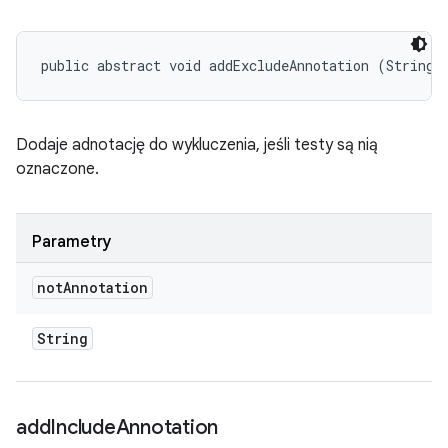
public abstract void addExcludeAnnotation (String 
Dodaje adnotację do wykluczenia, jeśli testy są nią
oznaczone.
Parametry
not
Annotation
String
add
Include
Annotation