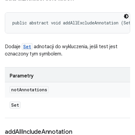
public abstract void addAllExcludeAnnotation (Set<
Dodaje
Set
adnotacji do wykluczenia, jeśli test jest
oznaczony tym symbolem.
Parametry
not
Annotations
Set
add
All
Include
Annotation