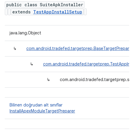
public class SuiteApkInstaller
extends
TestAppInstallSetup
java.lang.Object
↳
com.android.tradefed.targetprep.BaseTargetPreparer
↳
com.android.tradefed.targetprep.TestAppInst
↳
com.android.tradefed.targetprep.suit
Bilinen doğrudan alt sınıflar
InstallApexModuleTargetPreparer