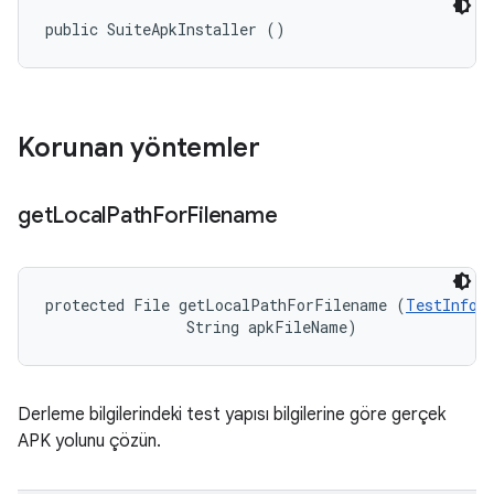
public SuiteApkInstaller ()
Korunan yöntemler
get
Local
Path
For
Filename
protected File getLocalPathForFilename (
TestInfor
                String apkFileName)
Derleme bilgilerindeki test yapısı bilgilerine göre gerçek
APK yolunu çözün.