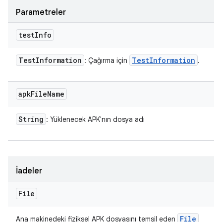
Parametreler
test
Info
Test
Information
Test
Information
: Çağırma için
.
apk
File
Name
String
: Yüklenecek APK'nın dosya adı
İadeler
File
File
Ana makinedeki fiziksel APK dosyasını temsil eden