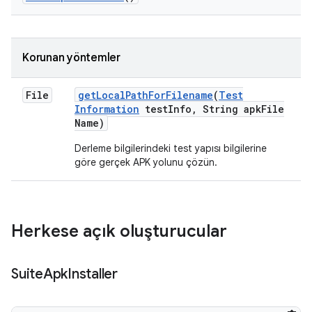
Korunan yöntemler
File
get
Local
Path
For
Filename
(
Test
Information
test
Info
,
String apk
File
Name)
Derleme bilgilerindeki test yapısı bilgilerine
göre gerçek APK yolunu çözün.
Herkese açık oluşturucular
Suite
Apk
Installer