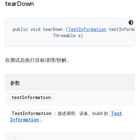
tear
Down
public void tearDown (
TestInformation
 testInformati
                Throwable e)
在测试后执行目标清理/拆解。
参数
test
Information
Test
Information
Test
：描述调用、设备、build 的
Information
。