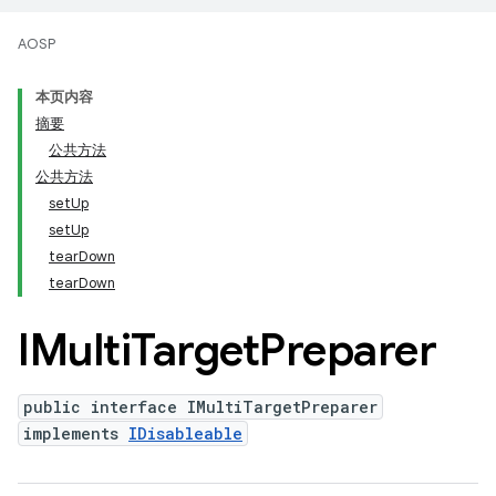
AOSP
本页内容
摘要
公共方法
公共方法
setUp
setUp
tearDown
tearDown
IMulti
Target
Preparer
public interface IMultiTargetPreparer
implements
IDisableable