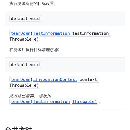
执行测试所需的目标设置。
default void
tear
Down
(
Test
Information
test
Information
,
Throwable e)
在测试后执行目标清理/拆解。
default void
tear
Down
(
IInvocation
Context
context
,
Throwable e)
此方法已废弃。 请改用
tearDown(TestInformation,Throwable)
。