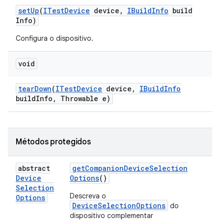
set
Up
(
ITest
Device
device
,
IBuild
Info
build
Info)
Configura o dispositivo.
void
tear
Down
(
ITest
Device
device
,
IBuild
Info
build
Info
,
Throwable e)
Métodos protegidos
abstract
get
Companion
Device
Selection
Device
Options
()
Selection
Descreva o
Options
DeviceSelectionOptions
do
dispositivo complementar