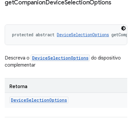
get
Companion
Device
Selection
Options
protected abstract 
DeviceSelectionOptions
 getCompa
Descreva o
DeviceSelectionOptions
do dispositivo
complementar
Retorna
Device
Selection
Options