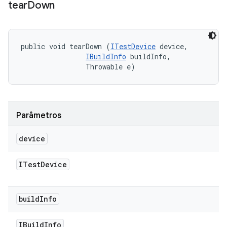
tear
Down
public void tearDown (
ITestDevice
 device, 

IBuildInfo
 buildInfo, 

                Throwable e)
Parâmetros
device
ITest
Device
build
Info
IBuild
Info