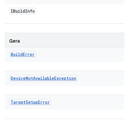
IBuild
Info
Gera
Build
Error
Device
Not
Available
Exception
Target
Setup
Error