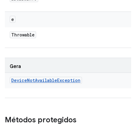
e
Throwable
Gera
Device
Not
Available
Exception
Métodos protegidos