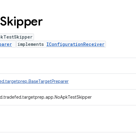
Skipper
pkTestSkipper
parer
implements
IConfigurationReceiver
ed.targetprep.BaseTargetPreparer
d.tradefed.targetprep.app.NoApkTestSkipper