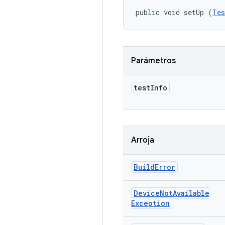
public void setUp (
Tes
Parámetros
test
Info
Arroja
Build
Error
Device
Not
Available
Exception