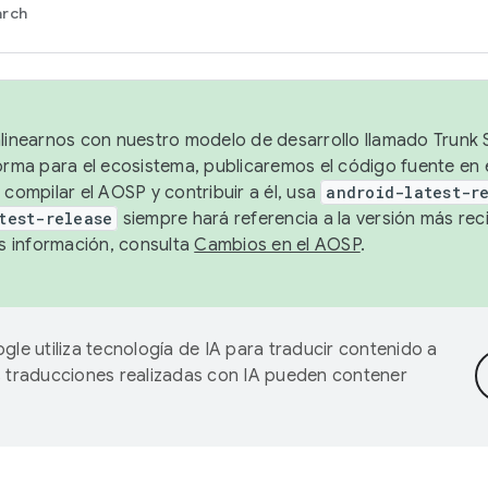
arch
alinearnos con nuestro modelo de desarrollo llamado Trunk S
forma para el ecosistema, publicaremos el código fuente en
 compilar el AOSP y contribuir a él, usa
android-latest-r
test-release
siempre hará referencia a la versión más reci
 información, consulta
Cambios en el AOSP
.
gle utiliza tecnología de IA para traducir contenido a
as traducciones realizadas con IA pueden contener