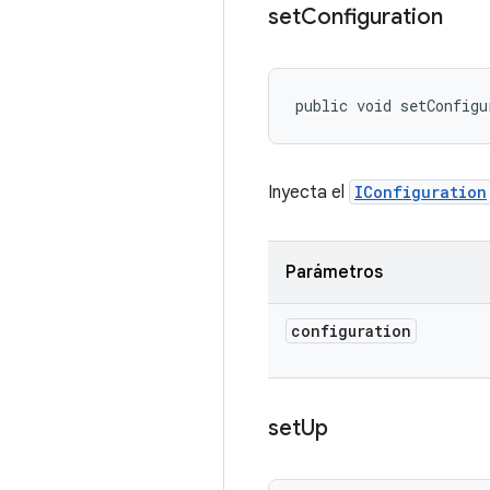
set
Configuration
public void setConfigu
Inyecta el
IConfiguration
Parámetros
configuration
set
Up