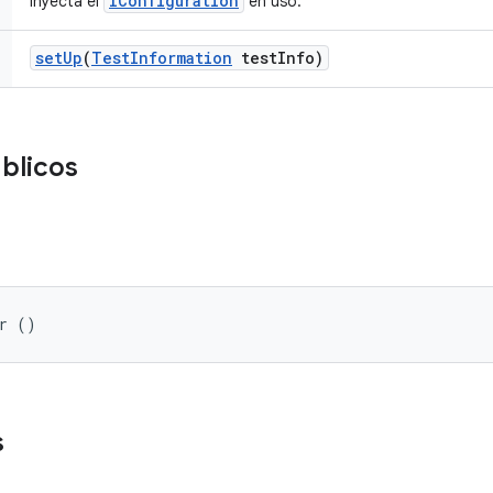
IConfiguration
Inyecta el
en uso.
set
Up
(
Test
Information
test
Info)
blicos
er ()
s