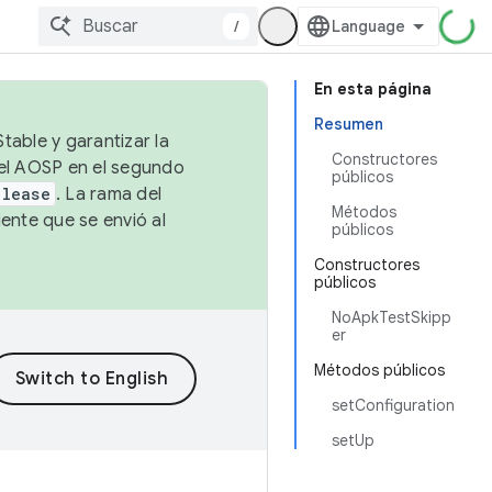
/
En esta página
Resumen
table y garantizar la
Constructores
 el AOSP en el segundo
públicos
elease
. La rama del
Métodos
ente que se envió al
públicos
Constructores
públicos
NoApkTestSkipp
er
Métodos públicos
setConfiguration
setUp