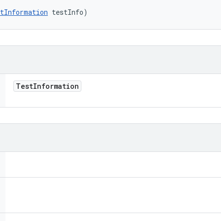
tInformation
 testInfo)
Test
Information