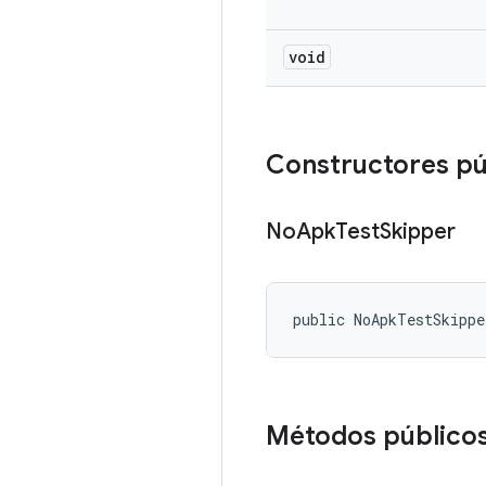
void
Constructores pú
No
Apk
Test
Skipper
public NoApkTestSkipp
Métodos público