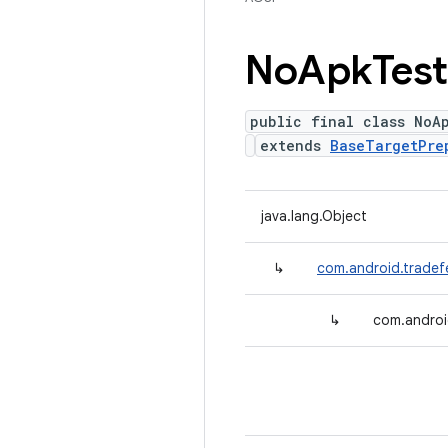
No
Apk
Test
public final class NoA
extends
BaseTargetPre
java.lang.Object
↳
com.android.tradef
↳
com.androi