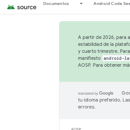
Documentos
Android Code Se
A partir de 2026, para 
estabilidad de la plata
y cuarto trimestre. Para
manifiesto
android-la
AOSP. Para obtener más
Goo
tu idioma preferido. L
errores.
AOSP