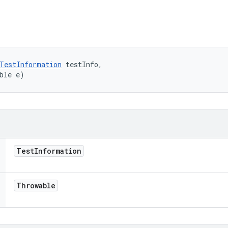
TestInformation
 testInfo, 

ble e)
Test
Information
Throwable