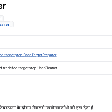
er
er
parer
ed.targetprep.BaseTargetPreparer
d.tradefed.targetprep.UserCleaner
ियरडाउन के दौरान सेकंडरी उपयोगकर्ताओं को हटा देता है.