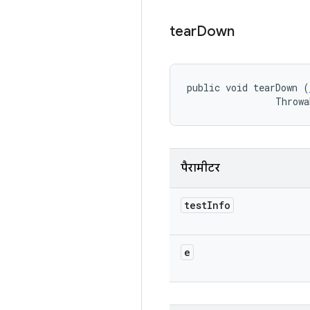
tear
Down
public void tearDown (
                Throwa
पैरामीटर
test
Info
e