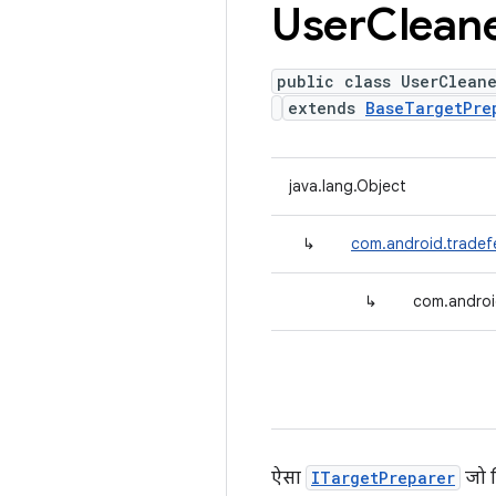
User
Clean
public class UserClean
extends
BaseTargetPre
java.lang.Object
↳
com.android.tradef
↳
com.androi
ऐसा
ITargetPreparer
जो ट