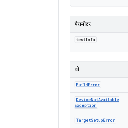
पैरामीटर
test
Info
थ्रो
Build
Error
Device
Not
Available
Exception
Target
Setup
Error