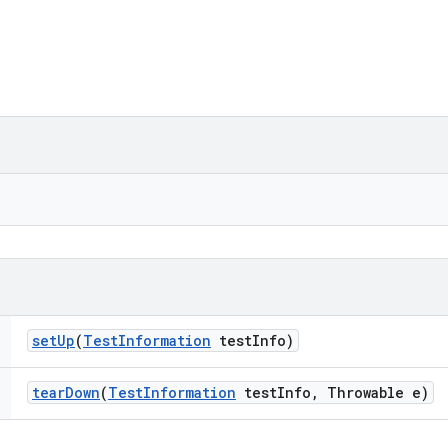
set
Up
(
Test
Information
test
Info)
tear
Down
(
Test
Information
test
Info
,
Throwable e)