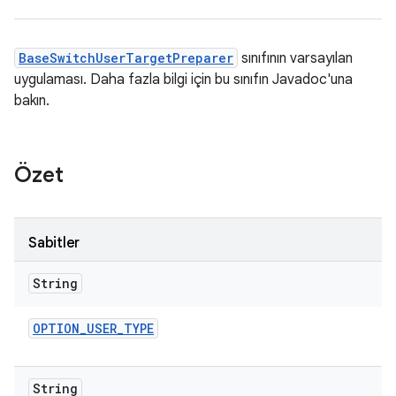
BaseSwitchUserTargetPreparer
sınıfının varsayılan
uygulaması. Daha fazla bilgi için bu sınıfın Javadoc'una
bakın.
Özet
Sabitler
String
OPTION
_
USER
_
TYPE
String