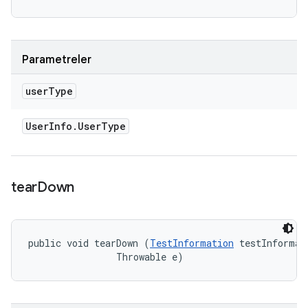
Parametreler
user
Type
User
Info
.
User
Type
tear
Down
public void tearDown (
TestInformation
 testInformati
                Throwable e)