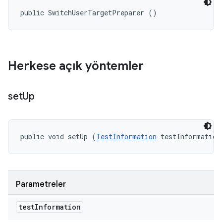
public SwitchUserTargetPreparer ()
Herkese açık yöntemler
set
Up
public void setUp (
TestInformation
 testInformation
Parametreler
test
Information