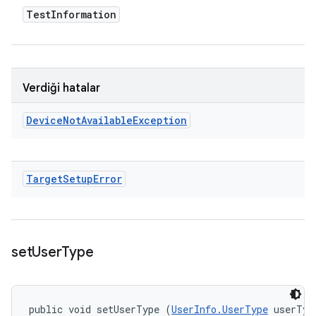
Test
Information
Verdiği hatalar
Device
Not
Available
Exception
Target
Setup
Error
set
User
Type
public void setUserType (
UserInfo.UserType
 userTyp