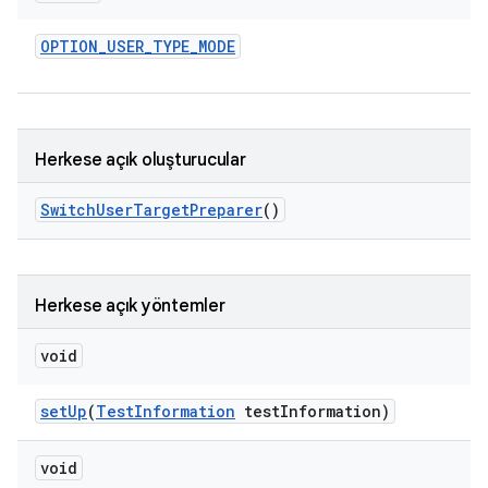
OPTION
_
USER
_
TYPE
_
MODE
Herkese açık oluşturucular
Switch
User
Target
Preparer
()
Herkese açık yöntemler
void
set
Up
(
Test
Information
test
Information)
void