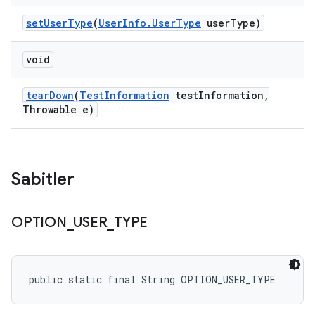
set
User
Type
(
User
Info
.
User
Type
user
Type)
void
tear
Down
(
Test
Information
test
Information
,
Throwable e)
Sabitler
OPTION
_
USER
_
TYPE
public static final String OPTION_USER_TYPE