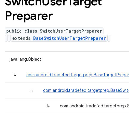
Switch
User
Target
Preparer
public class SwitchUserTargetPreparer
extends
BaseSwitchUserTargetPreparer
java.lang.Object
↳
com.android.tradefed.targetprep.BaseTargetPreparer
↳
com.android.tradefed.targetprep.BaseSwitch
↳
com.android.tradefed.targetprep.Sw