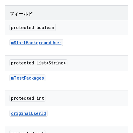
フィールド
protected boolean
m
Start
Background
User
protected List<String>
m
Test
Packages
protected int
original
User
Id