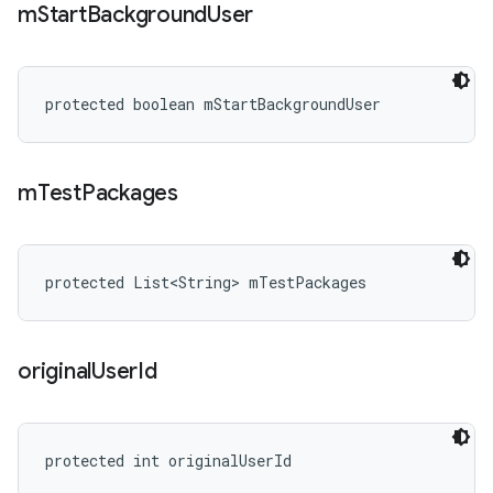
m
Start
Background
User
protected boolean mStartBackgroundUser
m
Test
Packages
protected List<String> mTestPackages
original
User
Id
protected int originalUserId