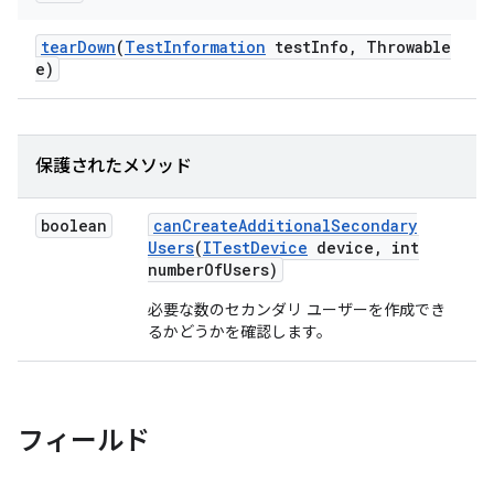
tear
Down
(
Test
Information
test
Info
,
Throwable
e)
保護されたメソッド
boolean
can
Create
Additional
Secondary
Users
(
ITest
Device
device
,
int
number
Of
Users)
必要な数のセカンダリ ユーザーを作成でき
るかどうかを確認します。
フィールド