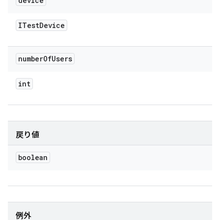
device
ITest
Device
number
Of
Users
int
戻り値
boolean
例外