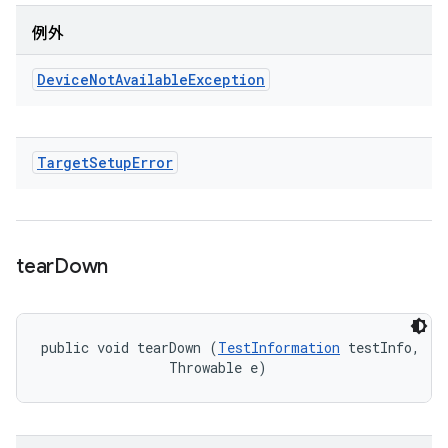
例外
Device
Not
Available
Exception
Target
Setup
Error
tear
Down
public void tearDown (
TestInformation
 testInfo, 

                Throwable e)