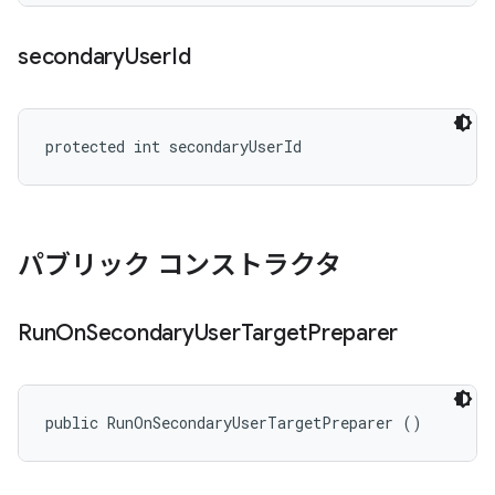
secondary
User
Id
protected int secondaryUserId
パブリック コンストラクタ
Run
On
Secondary
User
Target
Preparer
public RunOnSecondaryUserTargetPreparer ()