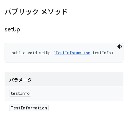
パブリック メソッド
set
Up
public void setUp (
TestInformation
 testInfo)
パラメータ
test
Info
Test
Information