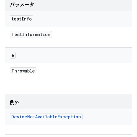
パラメータ
test
Info
Test
Information
e
Throwable
例外
Device
Not
Available
Exception