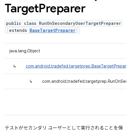
Target
Preparer
public class RunOnSecondaryUserTargetPreparer
extends
BaseTargetPreparer
java.lang.Object
↳
com.android.tradefed.targetprep.BaseTargetPreparer
↳
com.android.tradefed.targetprep.RunOnSeco
テストがセカンダリ ユーザーとして実行されることを保