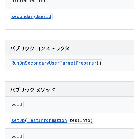
protected int
secondary
User
Id
パブリック コンストラクタ
Run
On
Secondary
User
Target
Preparer
()
パブリック メソッド
void
set
Up
(
Test
Information
test
Info)
void