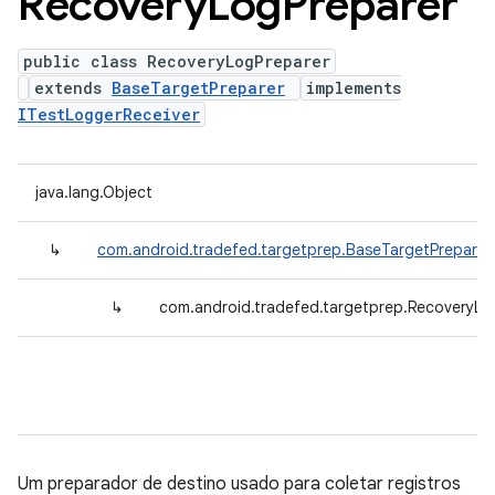
Recovery
Log
Preparer
public class RecoveryLogPreparer
extends
BaseTargetPreparer
implements
ITestLoggerReceiver
java.lang.Object
↳
com.android.tradefed.targetprep.BaseTargetPreparer
↳
com.android.tradefed.targetprep.RecoveryLo
Um preparador de destino usado para coletar registros