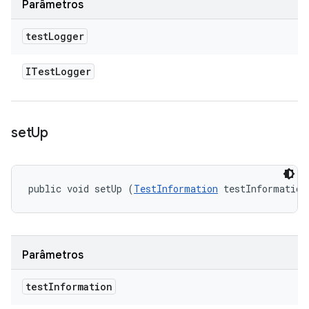
Parâmetros
test
Logger
ITest
Logger
set
Up
public void setUp (
TestInformation
 testInformation
Parâmetros
test
Information