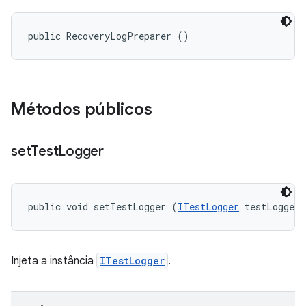
public RecoveryLogPreparer ()
Métodos públicos
set
Test
Logger
public void setTestLogger (
ITestLogger
 testLogger)
Injeta a instância
ITestLogger
.