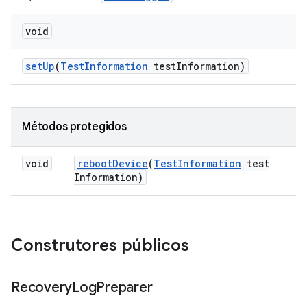
void
set
Up
(
Test
Information
test
Information)
Métodos protegidos
void
reboot
Device
(
Test
Information
test
Information)
Construtores públicos
Recovery
Log
Preparer