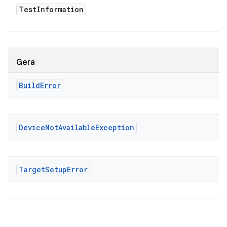
Test
Information
Gera
Build
Error
Device
Not
Available
Exception
Target
Setup
Error