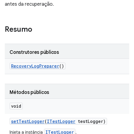
antes da recuperação.
Resumo
Construtores públicos
Recovery
Log
Preparer
()
Métodos públicos
void
set
Test
Logger
(
ITest
Logger
test
Logger)
ITestLogger
Injeta a instância
.