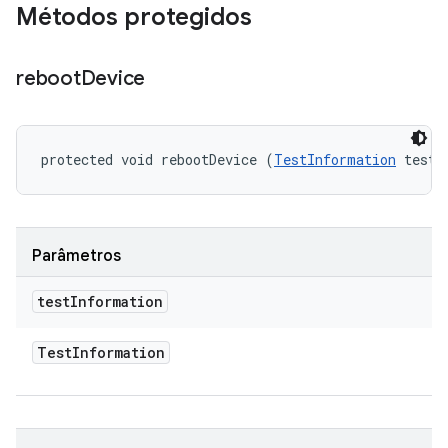
Métodos protegidos
reboot
Device
protected void rebootDevice (
TestInformation
 testI
Parâmetros
test
Information
Test
Information