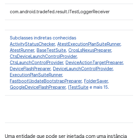
com.android.tradefed.result.ITestLoggerReceiver
Subclasses indiretas conhecidas
ActivityStatusChecker
,
AtestExecutionPlanSuiteRunner
,
AtestRunner
,
BaseTestSuite
,
CrosLsNexusPreparer
,
CtsDeviceLaunchControlProvider
,
CtsLaunchControlProvider
,
DeviceActionTargetPreparer
,
DeviceFlashPreparer
,
DeviceLaunchControlProvider
,
ExecutionPlanSuiteRunner
,
FastbootUpdateBootstrapPreparer
,
FolderSaver
,
GoogleDeviceFlashPreparer
,
ITestSuite
e mais 15.
Uma entidade que pode ser injetada com uma instância