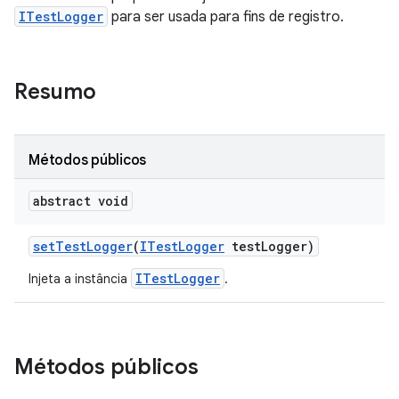
ITestLogger
para ser usada para fins de registro.
Resumo
Métodos públicos
abstract void
set
Test
Logger
(
ITest
Logger
test
Logger)
ITestLogger
Injeta a instância
.
Métodos públicos