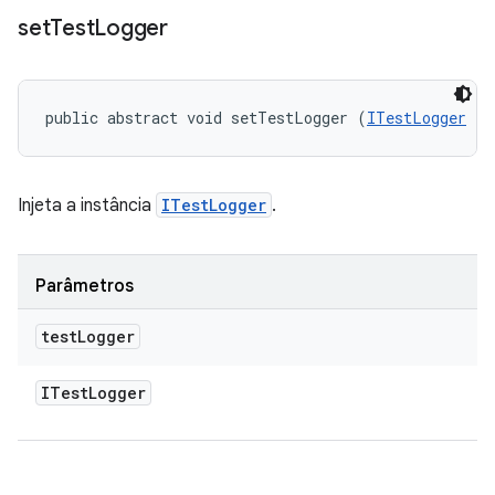
set
Test
Logger
public abstract void setTestLogger (
ITestLogger
 te
Injeta a instância
ITestLogger
.
Parâmetros
test
Logger
ITest
Logger