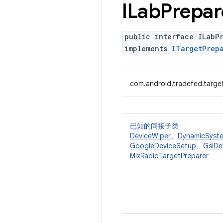
ILab
Prepar
public interface ILabP
implements
ITargetPrep
com.android.tradefed.targe
已知的间接子类
DeviceWiper
、
DynamicSyste
GoogleDeviceSetup
、
GsiDe
MixRadioTargetPreparer