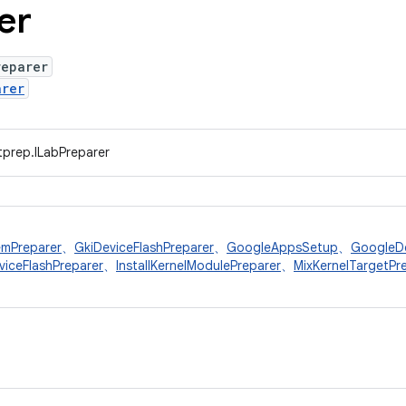
er
reparer
arer
tprep.ILabPreparer
mPreparer
、
GkiDeviceFlashPreparer
、
GoogleAppsSetup
、
GoogleDe
viceFlashPreparer
、
InstallKernelModulePreparer
、
MixKernelTargetPr