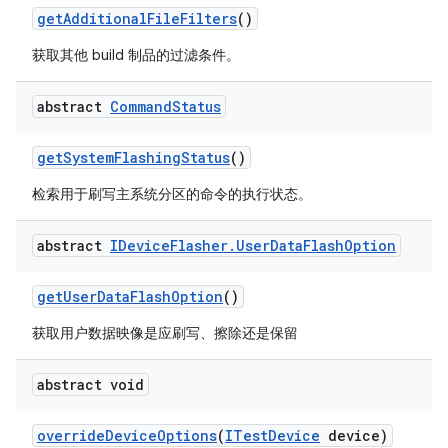
get
Additional
File
Filters
()
获取其他 build 制品的过滤条件。
abstract
Command
Status
get
System
Flashing
Status
()
检索用于刷写主系统分区的命令的执行状态。
abstract
IDevice
Flasher
.
User
Data
Flash
Option
get
User
Data
Flash
Option
()
获取用户数据映像是应刷写、擦除还是保留
abstract void
override
Device
Options
(
ITest
Device
device)