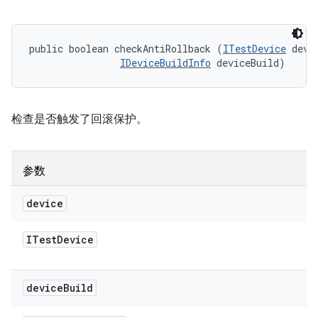
public boolean checkAntiRollback (
ITestDevice
 devic
IDeviceBuildInfo
 deviceBuild)
检查是否触发了回滚保护。
参数
device
ITest
Device
device
Build