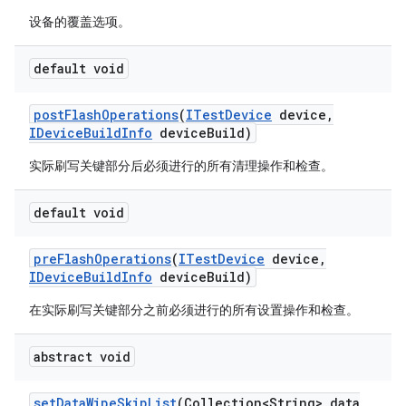
设备的覆盖选项。
default void
post
Flash
Operations
(
ITest
Device
device
,
IDevice
Build
Info
device
Build)
实际刷写关键部分后必须进行的所有清理操作和检查。
default void
pre
Flash
Operations
(
ITest
Device
device
,
IDevice
Build
Info
device
Build)
在实际刷写关键部分之前必须进行的所有设置操作和检查。
abstract void
set
Data
Wipe
Skip
List
(Collection<String> data