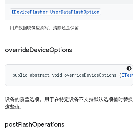
IDevice
Flasher
.
User
Data
Flash
Option
用户数据映像应刷写、清除还是保留
override
Device
Options
public abstract void overrideDeviceOptions (
ITestD
设备的覆盖选项。用于在特定设备不支持默认选项值时替换
这些值。
post
Flash
Operations