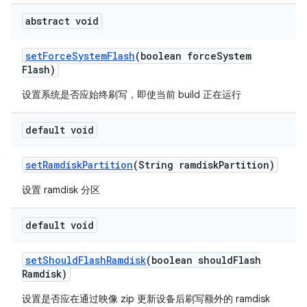
abstract void
set
Force
System
Flash
(boolean force
System
Flash)
设置系统是否应始终刷写，即使当前 build 正在运行
default void
set
Ramdisk
Partition
(String ramdisk
Partition)
设置 ramdisk 分区
default void
set
Should
Flash
Ramdisk
(boolean should
Flash
Ramdisk)
设置是否应在通过映像 zip 更新设备后刷写额外的 ramdisk