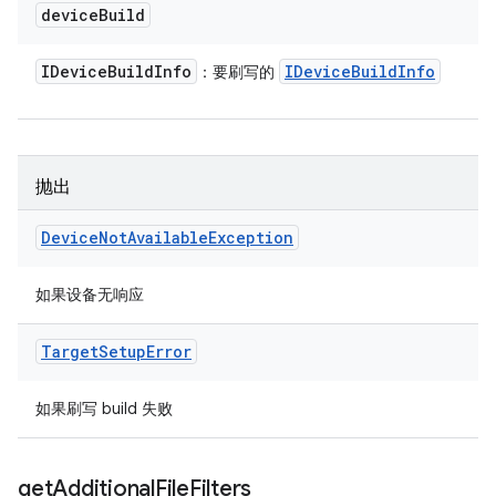
device
Build
IDevice
Build
Info
IDevice
Build
Info
：要刷写的
抛出
Device
Not
Available
Exception
如果设备无响应
Target
Setup
Error
如果刷写 build 失败
get
Additional
File
Filters