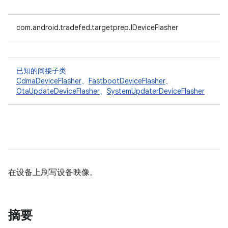
com.android.tradefed.targetprep.IDeviceFlasher
已知的间接子类
CdmaDeviceFlasher
、
FastbootDeviceFlasher
、
OtaUpdateDeviceFlasher
、
SystemUpdaterDeviceFlasher
在设备上刷写设备映像。
摘要