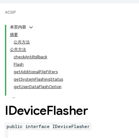
AOSP
本页内容
摘要
公共方法
公共方法
checkAntiRollback
Flash
getAdditionalFileFilters
getSystemFlashingStatus
getUserDataFlashOption
IDevice
Flasher
public interface IDeviceFlasher