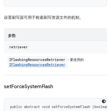
设置刷写器可用于检索刷写资源文件的机制。
参数
retriever
IFlashing
Resources
Retriever
：要使用的
IFlashing
Resources
Retriever
set
Force
System
Flash
public abstract void setForceSystemFlash (boolean 