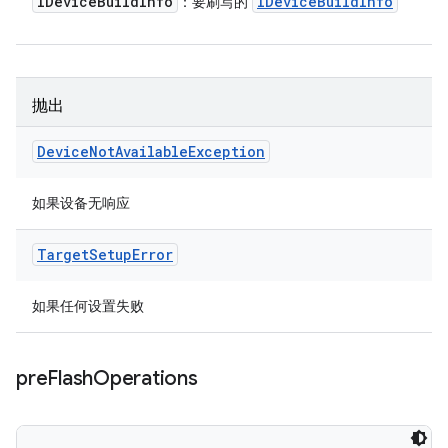
IDevice
Build
Info
IDevice
Build
Info
：要刷写的
抛出
Device
Not
Available
Exception
如果设备无响应
Target
Setup
Error
如果任何设置失败
pre
Flash
Operations