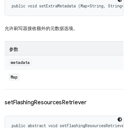
public void setExtraMetadata (Map<String, String> 
允许刷写器接收额外的元数据选项。
参数
metadata
Map
set
Flashing
Resources
Retriever
public abstract void setFlashingResourcesRetriever