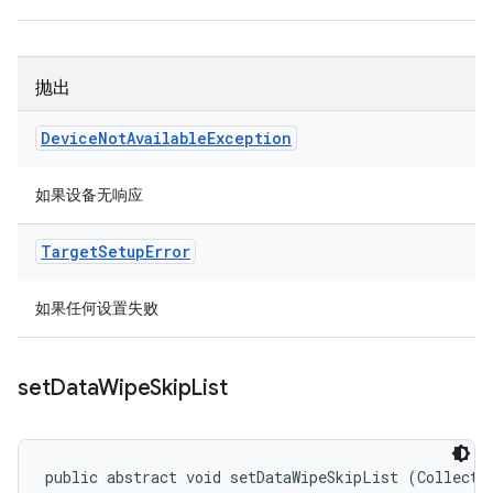
抛出
Device
Not
Available
Exception
如果设备无响应
Target
Setup
Error
如果任何设置失败
set
Data
Wipe
Skip
List
public abstract void setDataWipeSkipList (Collecti