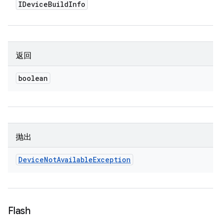
IDevice
Build
Info
返回
boolean
抛出
Device
Not
Available
Exception
Flash