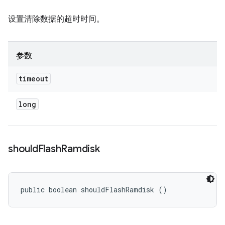
设置清除数据的超时时间。
参数
timeout
long
should
Flash
Ramdisk
public boolean shouldFlashRamdisk ()