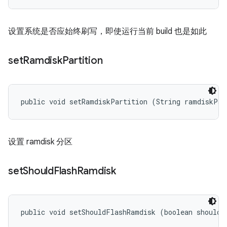
设置系统是否应始终刷写，即使运行当前 build 也是如此
set
Ramdisk
Partition
public void setRamdiskPartition (String ramdiskPar
设置 ramdisk 分区
set
Should
Flash
Ramdisk
public void setShouldFlashRamdisk (boolean shouldF