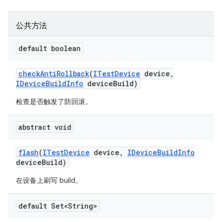
公共方法
default boolean
check
Anti
Rollback
(
ITest
Device
device
,
IDevice
Build
Info
device
Build)
检查是否触发了防回滚。
abstract void
flash
(
ITest
Device
device
,
IDevice
Build
Info
device
Build)
在设备上刷写 build。
default Set<String>