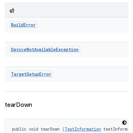
थ्रो
Build
Error
Device
Not
Available
Exception
Target
Setup
Error
tear
Down
public void tearDown (
TestInformation
 testInformati