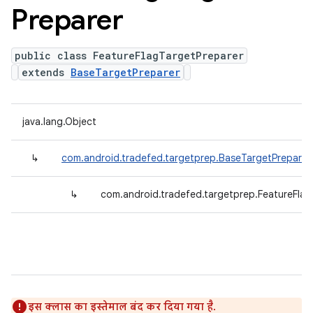
Preparer
public class FeatureFlagTargetPreparer
extends
BaseTargetPreparer
java.lang.Object
↳
com.android.tradefed.targetprep.BaseTargetPreparer
↳
com.android.tradefed.targetprep.FeatureFlag
इस क्लास का इस्तेमाल बंद कर दिया गया है.