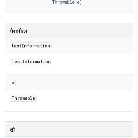
                Throwable e)
पैरामीटर
test
Information
Test
Information
e
Throwable
थ्रो