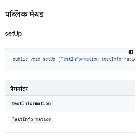
पब्लिक मेथड
set
Up
public void setUp (
TestInformation
 testInformation
पैरामीटर
test
Information
Test
Information