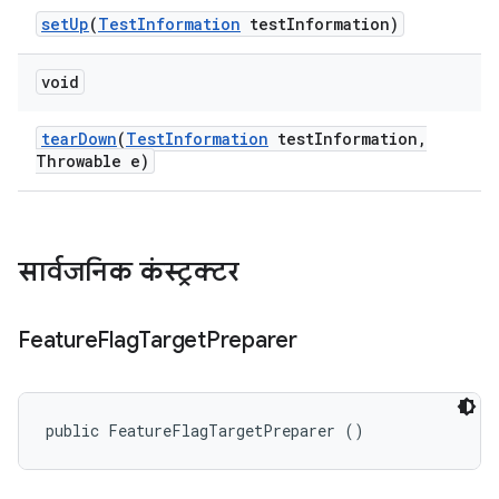
set
Up
(
Test
Information
test
Information)
void
tear
Down
(
Test
Information
test
Information
,
Throwable e)
सार्वजनिक कंस्ट्रक्टर
Feature
Flag
Target
Preparer
public FeatureFlagTargetPreparer ()