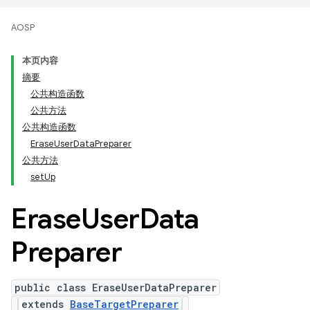
AOSP
本页内容
摘要
公共构造函数
公共方法
公共构造函数
EraseUserDataPreparer
公共方法
setUp
Erase
User
Data
Preparer
public class EraseUserDataPreparer
extends
BaseTargetPreparer