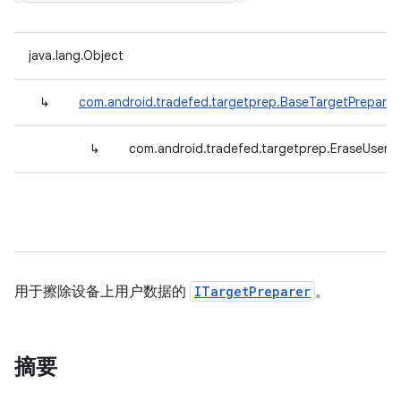
java.lang.Object
↳
com.android.tradefed.targetprep.BaseTargetPreparer
↳
com.android.tradefed.targetprep.EraseUserD
用于擦除设备上用户数据的
ITargetPreparer
。
摘要