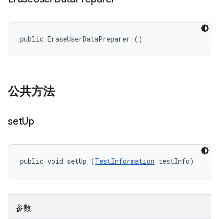
public EraseUserDataPreparer ()
公共方法
set
Up
public void setUp (
TestInformation
 testInfo)
参数