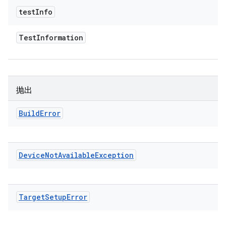
test
Info
Test
Information
抛出
Build
Error
Device
Not
Available
Exception
Target
Setup
Error