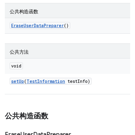
公共构造函数
Erase
User
Data
Preparer
()
公共方法
void
set
Up
(
Test
Information
test
Info)
公共构造函数
Erase
User
Data
Preparer