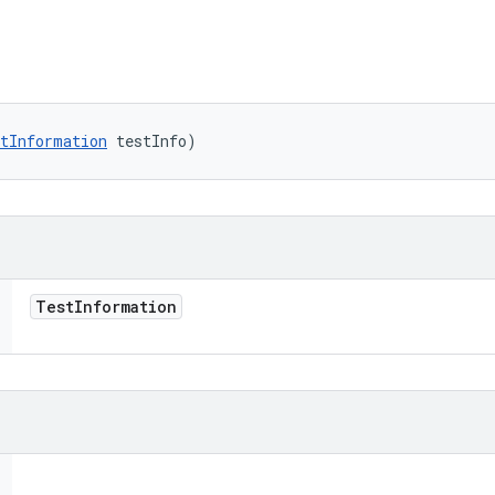
tInformation
 testInfo)
Test
Information