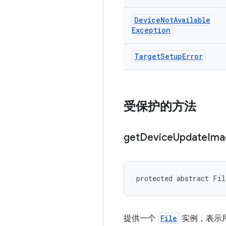
Device
Not
Available
Exception
Target
Setup
Error
受保护的方法
get
Device
Update
Ima
protected abstract Fil
提供一个
File
实例，表示