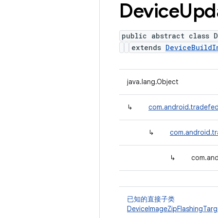
Device
Upd
public abstract class 
extends
DeviceBuildI
java.lang.Object
↳
com.android.tradefed
↳
com.android.t
↳
com.and
已知的直接子类
DeviceImageZipFlashingTarg