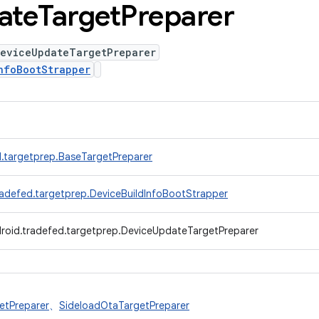
ate
Target
Preparer
DeviceUpdateTargetPreparer
nfoBootStrapper
.targetprep.BaseTargetPreparer
radefed.targetprep.DeviceBuildInfoBootStrapper
roid.tradefed.targetprep.DeviceUpdateTargetPreparer
etPreparer
、
SideloadOtaTargetPreparer