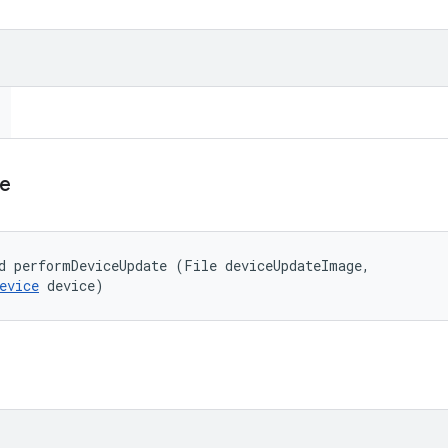
e
d performDeviceUpdate (File deviceUpdateImage, 

evice
 device)