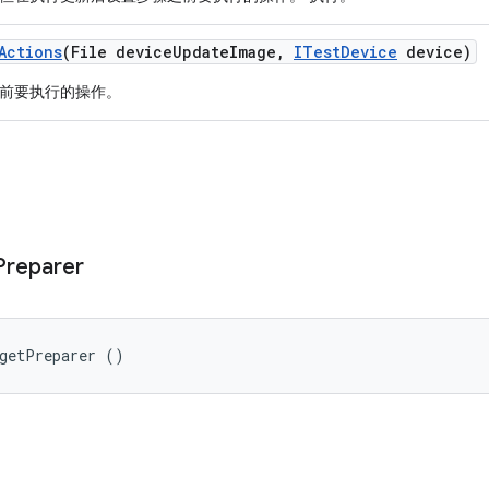
Actions
(File device
Update
Image
,
ITest
Device
device)
前要执行的操作。
Preparer
rgetPreparer ()