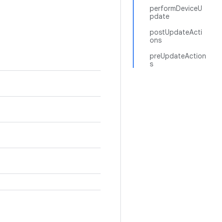
performDeviceU
pdate
postUpdateActi
ons
preUpdateAction
s