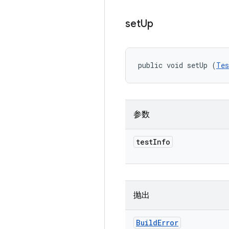
set
Up
public void setUp (
Tes
参数
test
Info
抛出
Build
Error