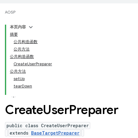
AOSP
本页内容
摘要
公共构造函数
公共方法
公共构造函数
CreateUserPreparer
公共方法
setUp
tearDown
Create
User
Preparer
public class CreateUserPreparer
extends
BaseTargetPreparer