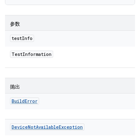
参数
test
Info
Test
Information
抛出
Build
Error
Device
Not
Available
Exception