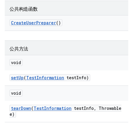
公共构造函数
Create
User
Preparer
()
公共方法
void
set
Up
(
Test
Information
test
Info)
void
tear
Down
(
Test
Information
test
Info
,
Throwable
e)