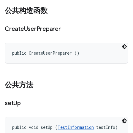
公共构造函数
Create
User
Preparer
public CreateUserPreparer ()
公共方法
set
Up
public void setUp (
TestInformation
 testInfo)