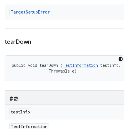
Target
Setup
Error
tear
Down
public void tearDown (
TestInformation
 testInfo, 

                Throwable e)
参数
test
Info
Test
Information