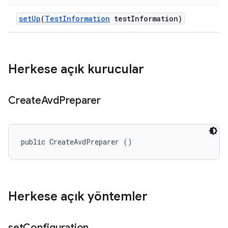
set
Up
(
Test
Information
test
Information)
Herkese açık kurucular
Create
Avd
Preparer
public CreateAvdPreparer ()
Herkese açık yöntemler
set
Configuration