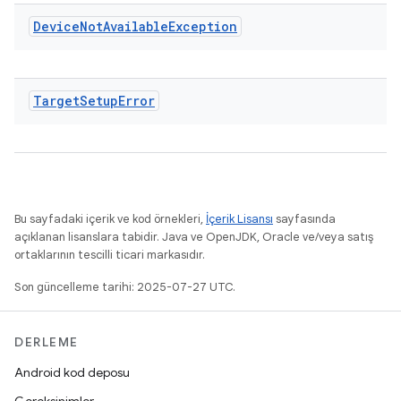
Device
Not
Available
Exception
Target
Setup
Error
Bu sayfadaki içerik ve kod örnekleri,
İçerik Lisansı
sayfasında
açıklanan lisanslara tabidir. Java ve OpenJDK, Oracle ve/veya satış
ortaklarının tescilli ticari markasıdır.
Son güncelleme tarihi: 2025-07-27 UTC.
DERLEME
Android kod deposu