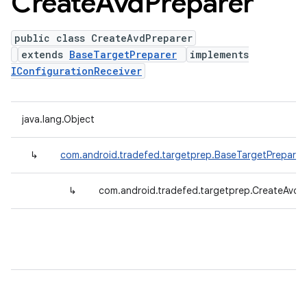
Create
Avd
Preparer
public class CreateAvdPreparer
extends
BaseTargetPreparer
implements
IConfigurationReceiver
java.lang.Object
↳
com.android.tradefed.targetprep.BaseTargetPreparer
↳
com.android.tradefed.targetprep.CreateAvdP