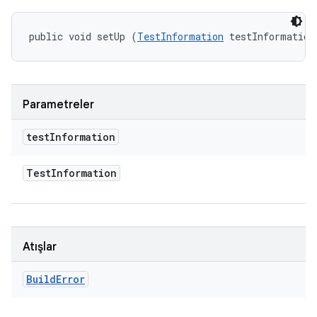
public void setUp (
TestInformation
 testInformation
Parametreler
test
Information
Test
Information
Atışlar
Build
Error