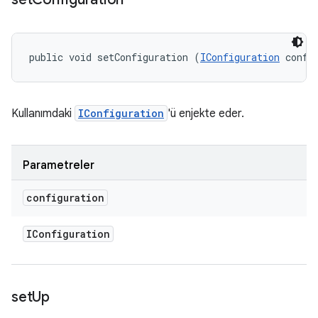
public void setConfiguration (
IConfiguration
 confi
Kullanımdaki
IConfiguration
'ü enjekte eder.
Parametreler
configuration
IConfiguration
set
Up