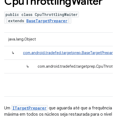
Cpu
Throttling
Waiter
public class CpuThrottlingWaiter
extends
BaseTargetPreparer
java.lang.Object
↳
com.android.tradefed.targetprep.BaseTargetPreparer
↳
com.android.tradefed.targetprep.CpuThrottli
Um
ITargetPreparer
que aguarda até que a frequência
máxima em todos os núcleos seja restaurada para o nível