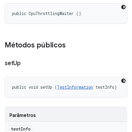
public CpuThrottlingWaiter ()
Métodos públicos
set
Up
public void setUp (
TestInformation
 testInfo)
Parâmetros
test
Info