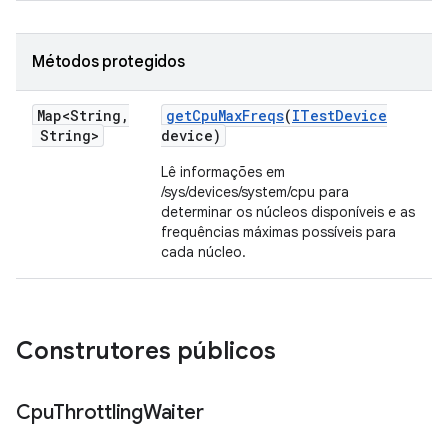
Métodos protegidos
Map<String
,
get
Cpu
Max
Freqs
(
ITest
Device
String>
device)
Lê informações em
/sys/devices/system/cpu para
determinar os núcleos disponíveis e as
frequências máximas possíveis para
cada núcleo.
Construtores públicos
Cpu
Throttling
Waiter