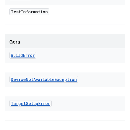
Test
Information
Gera
Build
Error
Device
Not
Available
Exception
Target
Setup
Error