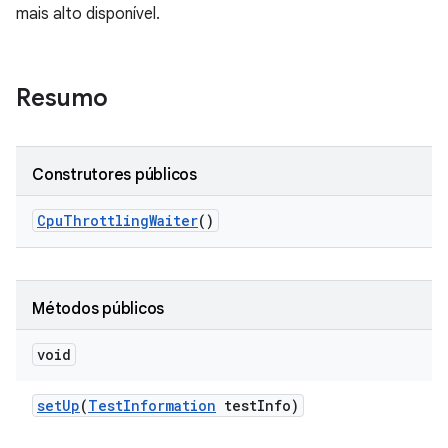
mais alto disponível.
Resumo
Construtores públicos
Cpu
Throttling
Waiter
()
Métodos públicos
void
set
Up
(
Test
Information
test
Info)