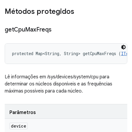
Métodos protegidos
get
Cpu
Max
Freqs
protected Map<String, String> getCpuMaxFreqs (
ITes
Lê informações em /sys/devices/system/cpu para
determinar os núcleos disponíveis e as frequências
máximas possíveis para cada núcleo.
Parâmetros
device