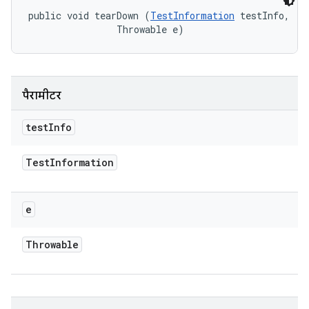
public void tearDown (
TestInformation
 testInfo, 

                Throwable e)
पैरामीटर
test
Info
Test
Information
e
Throwable