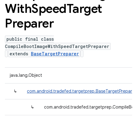
With
Speed
Target
Preparer
public final class
CompileBootImageWithSpeedTargetPreparer
extends
BaseTargetPreparer
java.lang.Object
↳
com.android.tradefed.targetprep.BaseTargetPreparer
↳
com.android.tradefed.targetprep.CompileBo