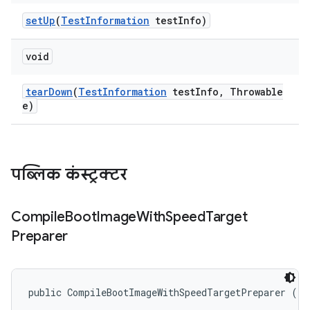
set
Up
(
Test
Information
test
Info)
void
tear
Down
(
Test
Information
test
Info
,
Throwable
e)
पब्लिक कंस्ट्रक्टर
Compile
Boot
Image
With
Speed
Target
Preparer
public CompileBootImageWithSpeedTargetPreparer ()