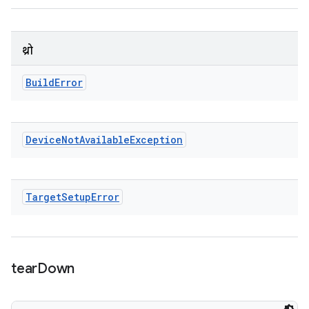
थ्रो
Build
Error
Device
Not
Available
Exception
Target
Setup
Error
tear
Down