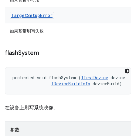
Target
Setup
Error
如果基带刷写失败
flash
System
protected void flashSystem (
ITestDevice
 device, 

IDeviceBuildInfo
 deviceBuild)
在设备上刷写系统映像。
参数