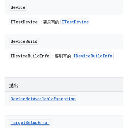
device
ITest
Device
ITest
Device
：要刷写的
device
Build
IDevice
Build
Info
IDevice
Build
Info
：要刷写的
抛出
Device
Not
Available
Exception
Target
Setup
Error