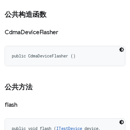
公共构造函数
Cdma
Device
Flasher
public CdmaDeviceFlasher ()
公共方法
flash
public void flash (
ITestDevice
 device, 
