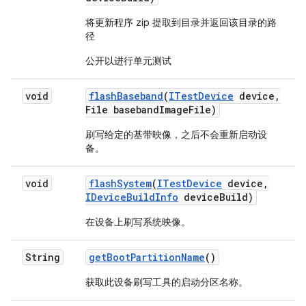
将更新程序 zip 提取到目录并返回该目录的路
径
公开以进行单元测试
void
flash
Baseband
(
ITest
Device
device
,
File baseband
Image
File)
刷写给定的基带映像，之后
不会重新启动设
备
。
void
flash
System
(
ITest
Device
device
,
IDevice
Build
Info
device
Build)
在设备上刷写系统映像。
String
get
Boot
Partition
Name
()
获取此设备刷写工具的启动分区名称。