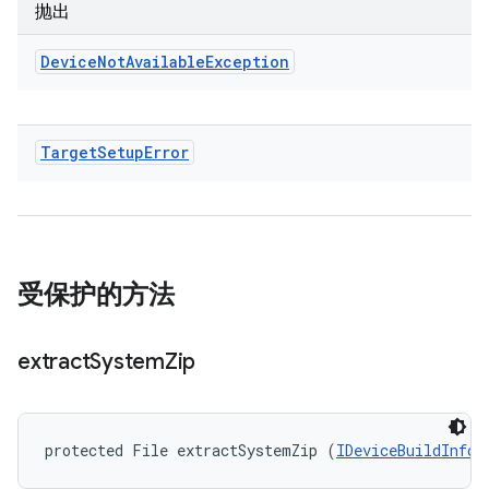
抛出
Device
Not
Available
Exception
Target
Setup
Error
受保护的方法
extract
System
Zip
protected File extractSystemZip (
IDeviceBuildInfo
 