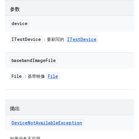
参数
device
ITest
Device
ITest
Device
：要刷写的
baseband
Image
File
File
File
：基带映像
抛出
Device
Not
Available
Exception
如果设备不可用