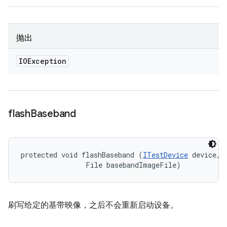
抛出
IOException
flash
Baseband
protected void flashBaseband (
ITestDevice
 device, 

                File basebandImageFile)
刷写给定的基带映像，
之后不会重新启动设备
。