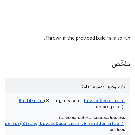
Thrown if the provided build fails to run.
ملخّص
طُرق وضع التصميم العامة
Build
Error
(String reason
,
Device
Descriptor
descriptor)
This constructor is deprecated. use
ildError(String,DeviceDescriptor,ErrorIdentifier)
instead.