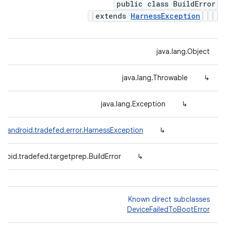
public class BuildError
extends
HarnessException
java.lang.Object
java.lang.Throwable
↳
java.lang.Exception
↳
m.android.tradefed.error.HarnessException
↳
roid.tradefed.targetprep.BuildError
↳
Known direct subclasses
DeviceFailedToBootError