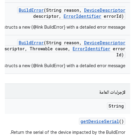
Build
Error
(String reason
,
Device
Descriptor
descriptor
,
Error
Identifier
error
Id)
nstructs a new (@link BuildError} with a detailed error message.
Build
Error
(String reason
,
Device
Descriptor
descriptor
,
Throwable cause
,
Error
Identifier
error
Id)
nstructs a new (@link BuildError} with a detailed error message.
الإجراءات العامة
String
get
Device
Serial
()
Return the serial of the device impacted by the BuildError.