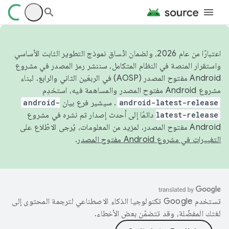
اعتبارًا من عام 2026، ولضمان اتّساق نموذج التطوير الثابت الأساسي
واستقرار المنصة في النظام المتكامل، سننشر رمز المصدر في مشروع
Android مفتوح المصدر (AOSP) في الربعَين الثاني والرابع. لبناء
مشروع Android مفتوح المصدر والمساهمة فيه، استخدِم
android-latest-release
. سيشير فرع بيان
android-
latest-release
دائمًا إلى أحدث إصدار تم نشره في مشروع
Android مفتوح المصدر. لمزيد من المعلومات، يُرجى الاطّلاع على
التغييرات في مشروع Android مفتوح المصدر
.
تستخدم Google تكنولوجيا الذكاء الاصطناعي لترجمة المحتوى إلى
لغتك المفضّلة، وقد تتضمّن بعض الأخطاء.