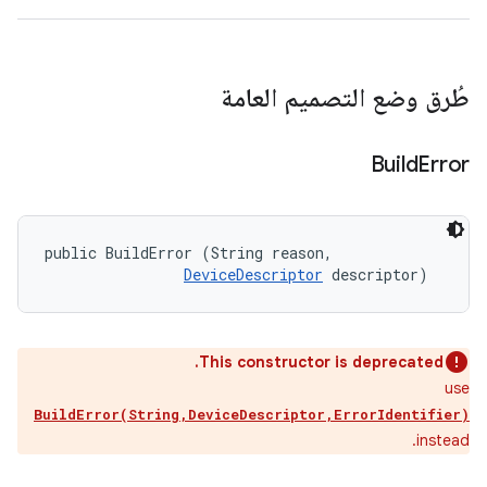
طُرق وضع التصميم العامة
Build
Error
public BuildError (String reason, 

DeviceDescriptor
 descriptor)
This constructor is deprecated.
use
BuildError(String,DeviceDescriptor,ErrorIdentifier)
instead.