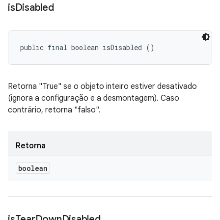
is
Disabled
public final boolean isDisabled ()
Retorna "True" se o objeto inteiro estiver desativado
(ignora a configuração e a desmontagem). Caso
contrário, retorna "falso".
Retorna
boolean
is
Tear
Down
Disabled