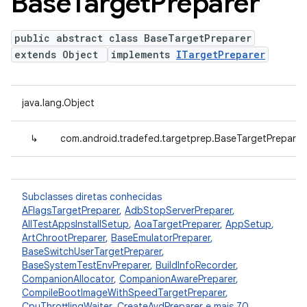
Base
Target
Preparer
public abstract class BaseTargetPreparer
extends Object
implements
ITargetPreparer
java.lang.Object
↳
com.android.tradefed.targetprep.BaseTargetPreparer
Subclasses diretas conhecidas
AFlagsTargetPreparer
,
AdbStopServerPreparer
,
AllTestAppsInstallSetup
,
AoaTargetPreparer
,
AppSetup
,
ArtChrootPreparer
,
BaseEmulatorPreparer
,
BaseSwitchUserTargetPreparer
,
BaseSystemTestEnvPreparer
,
BuildInfoRecorder
,
CompanionAllocator
,
CompanionAwarePreparer
,
CompileBootImageWithSpeedTargetPreparer
,
CpuThrottlingWaiter
,
CreateAvdPreparer
e mais 70.