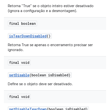
Retorna "True" se o objeto inteiro estiver desativado
(ignora a configuração e a desmontagem).
final boolean
is
Tear
Down
Disabled
()
Retorna True se apenas o encerramento precisar ser
ignorado.
final void
set
Disable
(boolean is
Disabled)
Define se o objeto deve ser desativado.
final void
set
Disable
Tear
Down
(boolean is
Disabled)