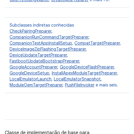
Subclasses indiretas conhecidas
CheckPairingPreparer
,
CompanionRunCommandTargetPreparer
,
CompanionTestAppInstallSetup
,
CompatTargetPreparer
,
DeviceImageZipFlashingTargetPreparer
,
DeviceUpdateTargetPreparer
,
FastbootUpdateBootstrapPreparer
,
GoogleAccountPreparer
,
GoogleDeviceFlashPreparer
,
GoogleDeviceSetup
,
InstallApexModuleTargetPreparer
,
LocalEmulatorLaunch
,
LocalEmulatorSnapshot
,
ModuleOemTargetPreparer
,
PushFileInvoker
e mais seis.
Classe de implementação de base para