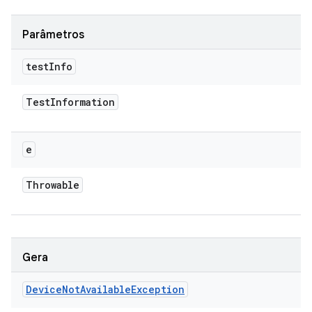
Parâmetros
test
Info
Test
Information
e
Throwable
Gera
Device
Not
Available
Exception