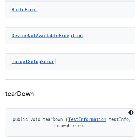
Build
Error
Device
Not
Available
Exception
Target
Setup
Error
tear
Down
public void tearDown (
TestInformation
 testInfo, 

                Throwable e)