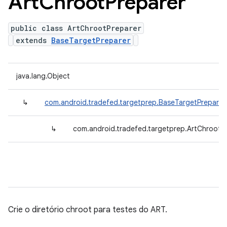
Art
Chroot
Preparer
public class ArtChrootPreparer
extends
BaseTargetPreparer
java.lang.Object
↳
com.android.tradefed.targetprep.BaseTargetPreparer
↳
com.android.tradefed.targetprep.ArtChrootP
Crie o diretório chroot para testes do ART.