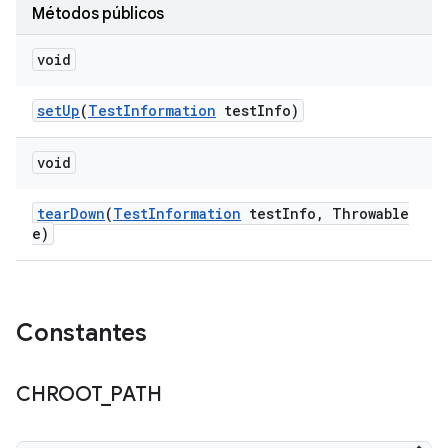
Métodos públicos
void
set
Up
(
Test
Information
test
Info)
void
tear
Down
(
Test
Information
test
Info
,
Throwable
e)
Constantes
CHROOT
_
PATH