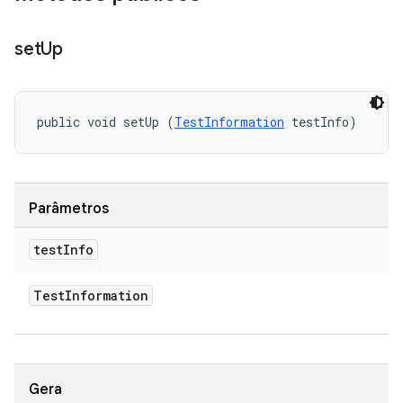
set
Up
public void setUp (
TestInformation
 testInfo)
Parâmetros
test
Info
Test
Information
Gera