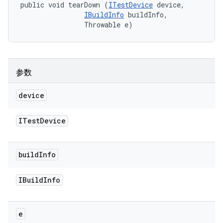
public void tearDown (
ITestDevice
 device, 

IBuildInfo
 buildInfo, 

                Throwable e)
参数
device
ITest
Device
build
Info
IBuild
Info
e