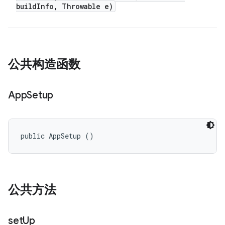
build
Info
,
Throwable e)
公共构造函数
App
Setup
public AppSetup ()
公共方法
set
Up