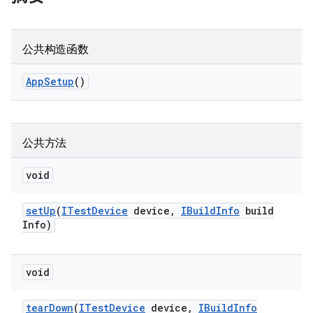
公共构造函数
App
Setup
()
公共方法
void
set
Up
(
ITest
Device
device
,
IBuild
Info
build
Info)
void
tear
Down
(
ITest
Device
device
,
IBuild
Info