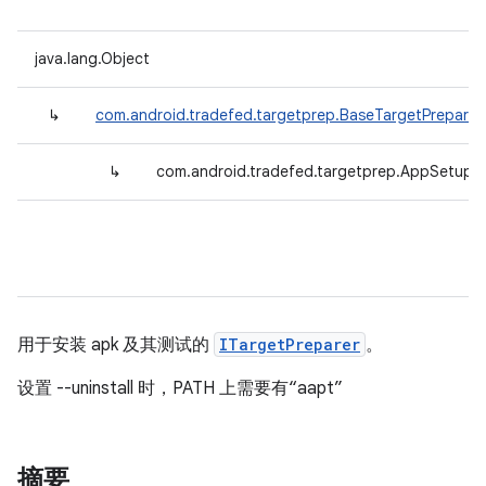
java.lang.Object
↳
com.android.tradefed.targetprep.BaseTargetPreparer
↳
com.android.tradefed.targetprep.AppSetup
用于安装 apk 及其测试的
ITargetPreparer
。
设置 --uninstall 时，PATH 上需要有“aapt”
摘要