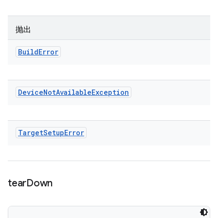
抛出
Build
Error
Device
Not
Available
Exception
Target
Setup
Error
tear
Down