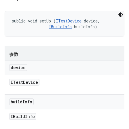
public void setUp (
ITestDevice
 device, 

IBuildInfo
 buildInfo)
参数
device
ITest
Device
build
Info
IBuild
Info