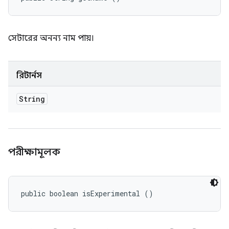
সেটারের অনন্য নাম পায়।
রিটার্নস
String
পরীক্ষামূলক
public boolean isExperimental ()