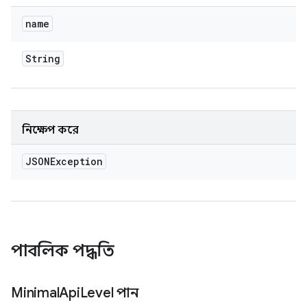
name
String
নিক্ষেপ করে
JSONException
পাবলিক পদ্ধতি
Minimal
Api
Level পান