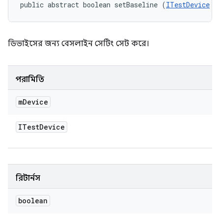
public abstract boolean setBaseline (
ITestDevice
 m
ডিভাইসের জন্য বেসলাইন সেটিং সেট করে।
পরামিতি
m
Device
ITest
Device
রিটার্নস
boolean