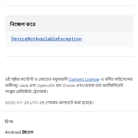
নিক্ষেপ করে
Device
Not
Available
Exception
এই পৃষ্ঠার কন্টেন্ট ও কোডের নমুনাগুলি
Content License
-এ বর্ণিত লাইসেন্সের
অধীনস্থ। Java এবং OpenJDK হল Oracle এবং/অথবা তার অ্যাফিলিয়েট
সংস্থার রেজিস্টার্ড ট্রেডমার্ক।
2025-07-29 UTC-তে শেষবার আপডেট করা হয়েছে।
বিল্ড
Android স্টোরেজ