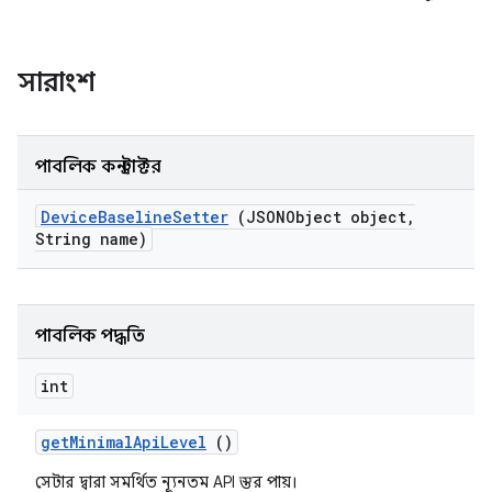
সারাংশ
পাবলিক কনস্ট্রাক্টর
Device
Baseline
Setter
(JSONObject object
,
String name)
পাবলিক পদ্ধতি
int
get
Minimal
Api
Level
()
সেটার দ্বারা সমর্থিত ন্যূনতম API স্তর পায়।