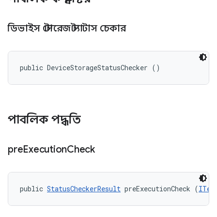
ডিভাইস স্টোরেজ স্ট্যাটাস চেকার
public DeviceStorageStatusChecker ()
পাবলিক পদ্ধতি
pre
Execution
Check
public 
StatusCheckerResult
 preExecutionCheck (
ITes