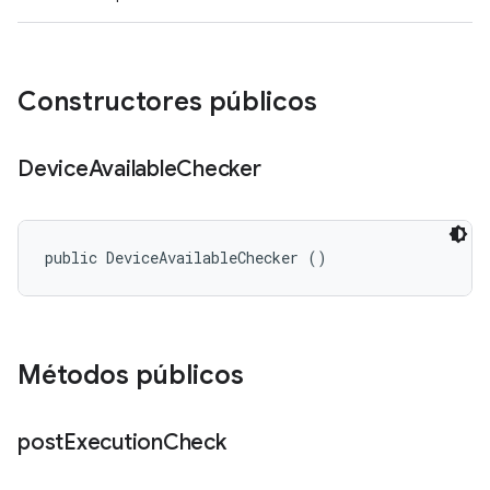
Constructores públicos
Device
Available
Checker
public DeviceAvailableChecker ()
Métodos públicos
post
Execution
Check