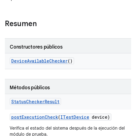
Resumen
Constructores públicos
Device
Available
Checker
()
Métodos públicos
Status
Checker
Result
post
Execution
Check
(
ITest
Device
device)
Verifica el estado del sistema después de la ejecución del
módulo de prueba.