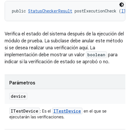
public 
StatusCheckerResult
 postExecutionCheck (
ITe
Verifica el estado del sistema después de la ejecución del
módulo de prueba. La subclase debe anular este método
si se desea realizar una verificación aquí. La
implementación debe mostrar un valor
boolean
para
indicar si la verificación de estado se aprobó o no.
Parámetros
device
ITest
Device
ITest
Device
: Es el
en el que se
ejecutarán las verificaciones.