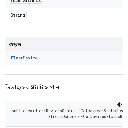
reservation
Id
String
ফেরত
ITest
Device
ডিভাইসের স্ট্যাটাস পান
public void getDevicesStatus (GetDevicesStatusReque
                StreamObserver<GetDevicesStatusRes