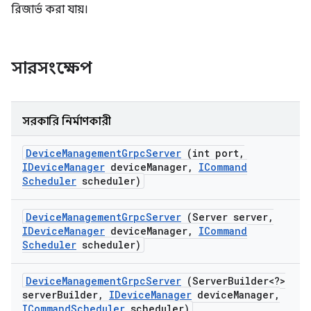
রিজার্ভ করা যায়।
সারসংক্ষেপ
সরকারি নির্মাণকারী
Device
Management
Grpc
Server
(int port
,
IDevice
Manager
device
Manager
,
ICommand
Scheduler
scheduler)
Device
Management
Grpc
Server
(Server server
,
IDevice
Manager
device
Manager
,
ICommand
Scheduler
scheduler)
Device
Management
Grpc
Server
(Server
Builder<?>
server
Builder
,
IDevice
Manager
device
Manager
,
ICommand
Scheduler
scheduler)