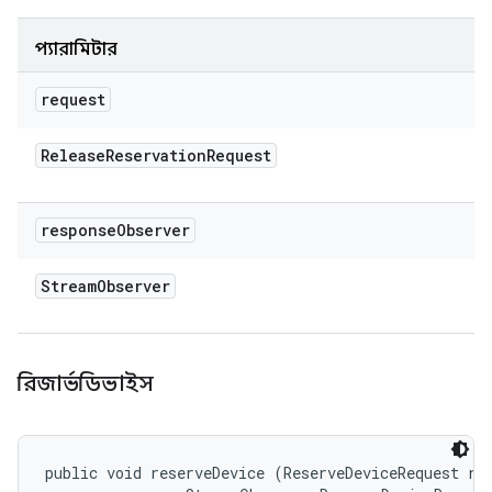
প্যারামিটার
request
Release
Reservation
Request
response
Observer
Stream
Observer
রিজার্ভডিভাইস
public void reserveDevice (ReserveDeviceRequest req