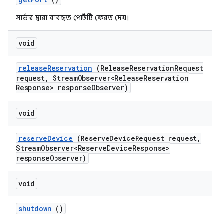
সার্ভার দ্বারা ব্যবহৃত পোর্টটি ফেরত দেয়।
void
release
Reservation
(Release
Reservation
Request
request
,
Stream
Observer<Release
Reservation
Response> response
Observer)
void
reserve
Device
(Reserve
Device
Request request
,
Stream
Observer<Reserve
Device
Response>
response
Observer)
void
shutdown
()