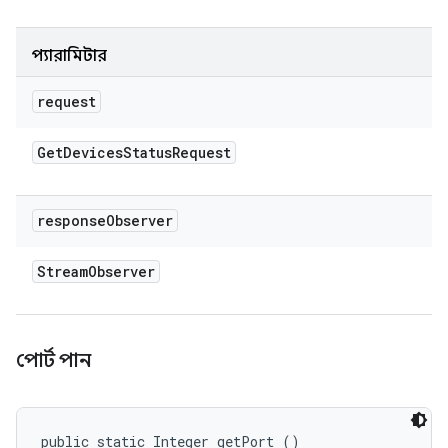
প্যারামিটার
request
Get
Devices
Status
Request
response
Observer
Stream
Observer
পোর্ট পান
public static Integer getPort ()