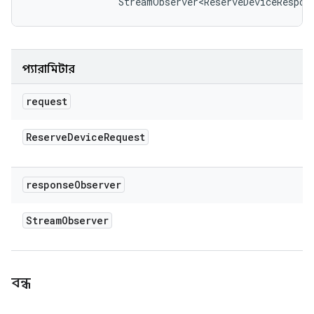
                StreamObserver<ReserveDeviceRespon
প্যারামিটার
request
Reserve
Device
Request
response
Observer
Stream
Observer
বন্ধ