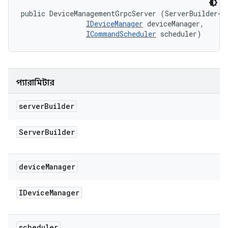
public DeviceManagementGrpcServer (ServerBuilder<?>
IDeviceManager
 deviceManager, 

ICommandScheduler
 scheduler)
প্যারামিটার
server
Builder
Server
Builder
device
Manager
IDevice
Manager
scheduler