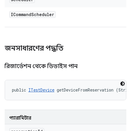
ICommand
Scheduler
জনসাধারণের পদ্ধতি
রিজার্ভেশন থেকে ডিভাইস পান
public 
ITestDevice
 getDeviceFromReservation (Strin
প্যারামিটার