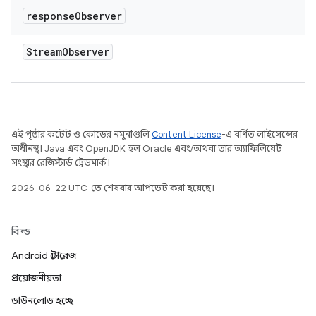
response
Observer
Stream
Observer
এই পৃষ্ঠার কন্টেন্ট ও কোডের নমুনাগুলি
Content License
-এ বর্ণিত লাইসেন্সের
অধীনস্থ। Java এবং OpenJDK হল Oracle এবং/অথবা তার অ্যাফিলিয়েট
সংস্থার রেজিস্টার্ড ট্রেডমার্ক।
2026-06-22 UTC-তে শেষবার আপডেট করা হয়েছে।
বিল্ড
Android স্টোরেজ
প্রয়োজনীয়তা
ডাউনলোড হচ্ছে