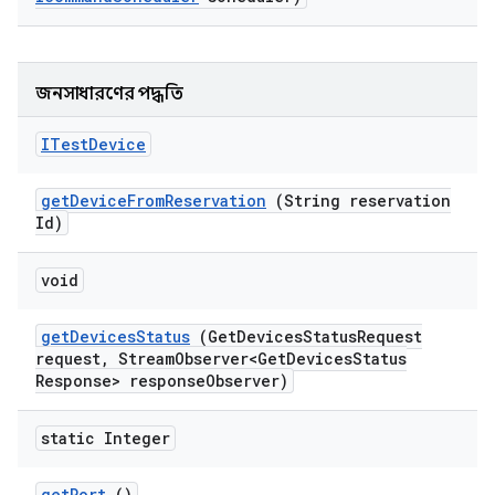
জনসাধারণের পদ্ধতি
ITest
Device
get
Device
From
Reservation
(String reservation
Id)
void
get
Devices
Status
(Get
Devices
Status
Request
request
,
Stream
Observer<Get
Devices
Status
Response> response
Observer)
static Integer
get
Port
()