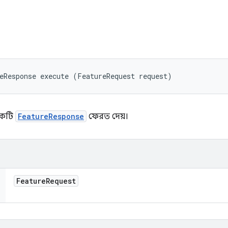
ি
eResponse execute (FeatureRequest request)
একটি
FeatureResponse
ফেরত দেয়।
Feature
Request