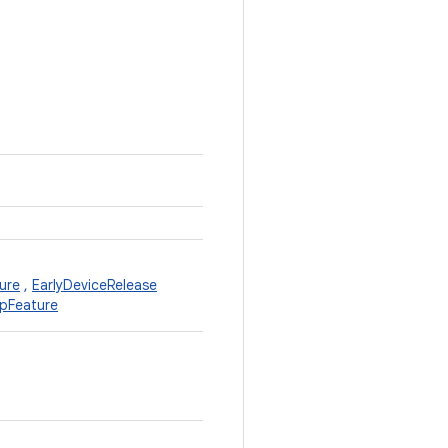
ure
,
EarlyDeviceRelease
ipFeature