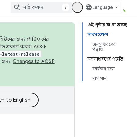
/
এই পৃষ্ঠায় যা যা আছে
সারসংক্ষেপ
েমের জন্য প্ল্যাটফর্মের
জনসাধারণের
 কোড প্রকাশ করব। AOSP
পদ্ধতি
-latest-release
জনসাধারণের পদ্ধতি
 জন্য,
Changes to AOSP
কার্যকর করা
নাম পান