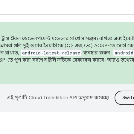
াঙ্ক স্টেবল ডেভেলপমেন্ট মডেলের সাথে সামঞ্জস্য রাখতে এবং ইকোসিস্ট
ে, আমরা প্রতি দুই ও চার ত্রৈমাসিকে (Q2 এবং Q4) AOSP-তে সোর্স
ান রাখতে,
android-latest-release
ব্যবহার করুন।
android
বদা AOSP-তে পুশ করা সর্বশেষ রিলিজটিকে রেফারেন্স করবে। আরও তথ্যের
এই পৃষ্ঠাটি
Cloud Translation API
অনুবাদ করেছে।