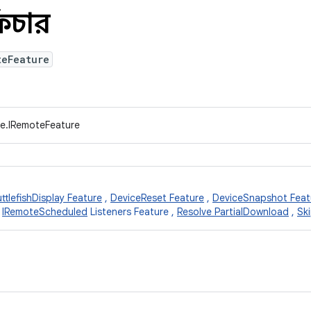
িচার
teFeature
ce.IRemoteFeature
ttlefishDisplay Feature
,
DeviceReset Feature
,
DeviceSnapshot Feat
,
IRemoteScheduled
Listeners Feature ,
Resolve PartialDownload
,
Sk