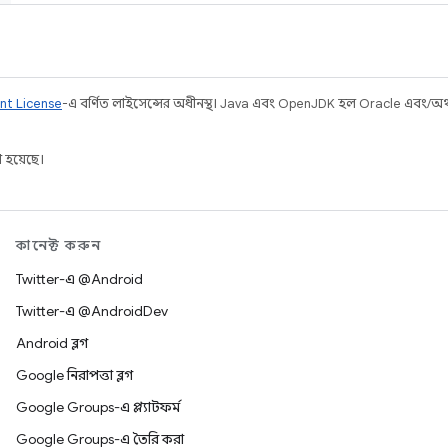
nt License
-এ বর্ণিত লাইসেন্সের অধীনস্থ। Java এবং OpenJDK হল Oracle এবং/অথবা 
 হয়েছে।
কানেক্ট করুন
Twitter-এ @Android
Twitter-এ @AndroidDev
Android ব্লগ
Google নিরাপত্তা ব্লগ
Google Groups-এ প্ল্যাটফর্ম
Google Groups-এ তৈরি করা