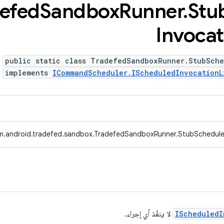
efed
Sandbox
Runner
.
Stu
Invocat
public static class TradefedSandboxRunner.StubSche
implements
ICommandScheduler.IScheduledInvocationL
m.android.tradefed.sandbox.TradefedSandboxRunner.StubScheduled
IScheduledI
لا ينفّذ أي إجراء.