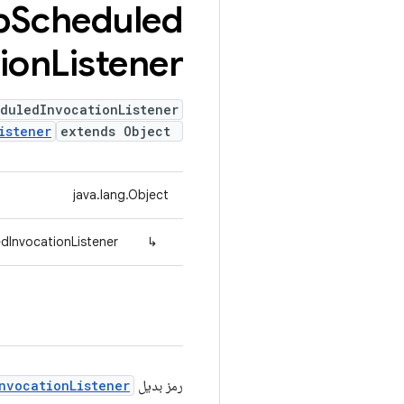
b
Scheduled
ion
Listener
duledInvocationListener
istener
extends Object
java.lang.Object
InvocationListener
↳
رمز بديل
nvocationListener