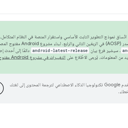
 عام 2026، ولضمان اتّساق نموذج التطوير الثابت الأساسي واستقرار المنصة في النظام المت
an
. سيشير فرع بيان
android-latest-release
دائمًا إلى أحدث إ
التغييرات في مشروع Android مفتوح المصدر
تستخدم Google تكنولوجيا الذكاء الاصطناعي لترجمة المحتوى إلى لغتك
خطاء.