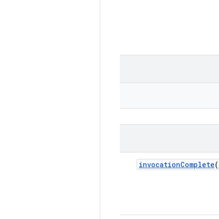
invocation
Complete
(