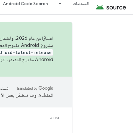
المستندات
Android Code Search
اعتبارًا من
مشروع Android مفتوح المصدر (AOSP) في الربعَين الثاني والرابع. لبناء مشروع Android مفتوح المصدر والمساهمة فيه، استخدِم
droid-latest-release
Android مفتوح المصدر. لمزيد من المعلومات، يُرجى الاطّلاع على
المفضّلة، وقد تتضمّن بعض الأ
AOSP