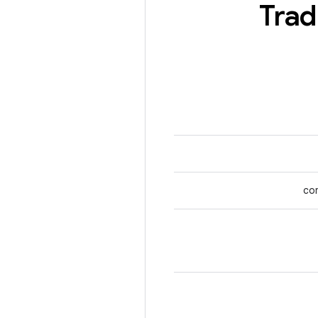
Trad
co