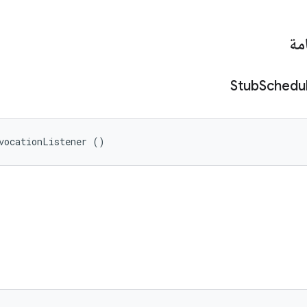
مة
Stub
Schedu
vocationListener ()