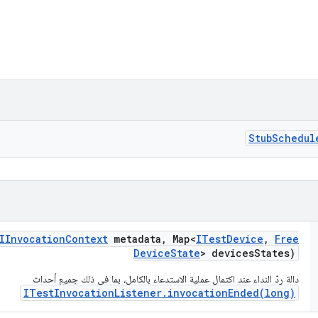
Stub
Schedul
IInvocation
Context
metadata
,
Map<
ITest
Device
,
Free
Device
State
> devices
States)
دالة ردّ النداء عند اكتمال عملية الاستدعاء بالكامل، بما في ذلك جميع أحداث
ITestInvocationListener.invocationEnded(long)