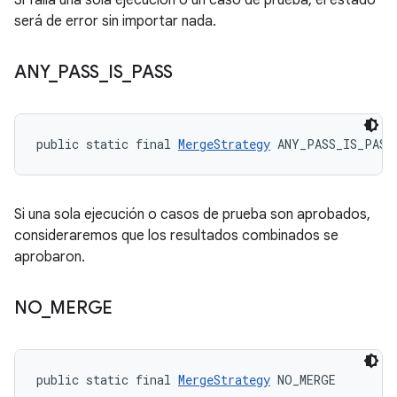
Si falla una sola ejecución o un caso de prueba, el estado
será de error sin importar nada.
ANY
_
PASS
_
IS
_
PASS
public static final 
MergeStrategy
 ANY_PASS_IS_PASS
Si una sola ejecución o casos de prueba son aprobados,
consideraremos que los resultados combinados se
aprobaron.
NO
_
MERGE
public static final 
MergeStrategy
 NO_MERGE