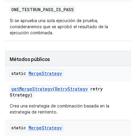
ONE
_
TESTRUN
_
PASS
_
IS
_
PASS
Si se aprueba una sola ejecución de prueba,
consideraremos que se aprobó el resultado de la
ejecución combinada.
Métodos públicos
static
Merge
Strategy
get
Merge
Strategy
(
Retry
Strategy
retry
Strategy)
Crea una estrategia de combinación basada en la
estrategia de reintento.
static
Merge
Strategy