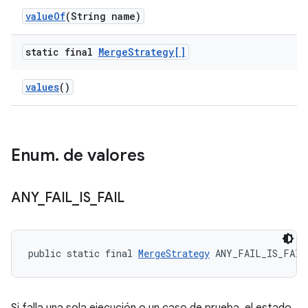
value
Of
(String name)
static final
Merge
Strategy[]
values
()
Enum
.
de valores
ANY
_
FAIL
_
IS
_
FAIL
public static final 
MergeStrategy
 ANY_FAIL_IS_FAIL