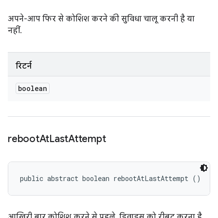
अपने-आप फिर से कोशिश करने की सुविधा चालू करनी है या
नहीं.
रिटर्न
boolean
reboot
At
Last
Attempt
public abstract boolean rebootAtLastAttempt ()
आखिरी बार कोशिश करने से पहले, डिवाइस को रीबूट करना है