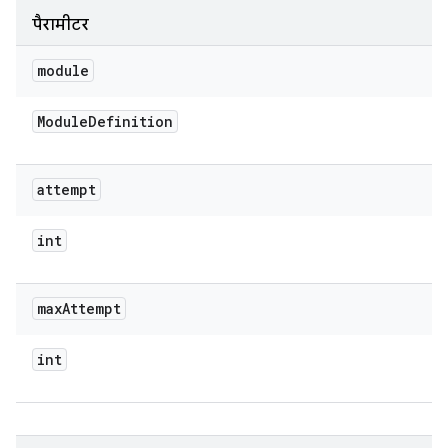
पैरामीटर
module
Module
Definition
attempt
int
max
Attempt
int