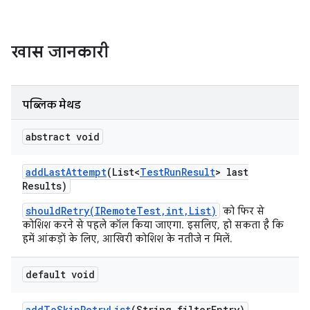
खास जानकारी
पब्लिक मेथड
abstract void
add
Last
Attempt
(List<
Test
Run
Result
> last
Results)
shouldRetry(IRemoteTest,int,List)
को फिर से
कोशिश करने से पहले कॉल किया जाएगा. इसलिए, हो सकता है कि
हमें आंकड़ों के लिए, आखिरी कोशिश के नतीजे न मिलें.
default void
add
To
Skip
Retry
List
(String filter
Entry)