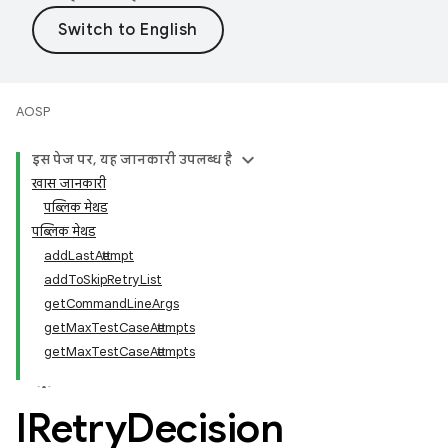
AOSP
इस पेज पर, यह जानकारी उपलब्ध है
खास जानकारी
पब्लिक मेथड
पब्लिक मेथड
addLastAttempt
addToSkipRetryList
getCommandLineArgs
getMaxTestCaseAttempts
getMaxTestCaseAttempts
IRetry
Decision