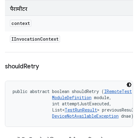
पैरामीटर
context
IInvocation
Context
should
Retry
public abstract boolean shouldRetry (
IRemoteTest
 t
ModuleDefinition
 module, 

                int attemptJustExecuted, 

                List<
TestRunResult
> previousResults
DeviceNotAvailableException
 dnae)