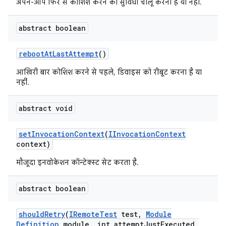
अपने-आप फिर से कोशिश करने की सुविधा चालू करनी है या नहीं.
abstract boolean
reboot
At
Last
Attempt
()
आखिरी बार कोशिश करने से पहले, डिवाइस को रीबूट करना है या
नहीं.
abstract void
set
Invocation
Context
(
IInvocation
Context
context)
मौजूदा इनवोकेशन कॉन्टेक्स्ट सेट करता है.
abstract boolean
should
Retry
(
IRemote
Test
test
,
Module
Definition
module
,
int attempt
Just
Executed
,