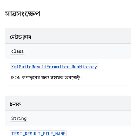
সারসংক্ষেপ
নেস্টেড ক্লাস
class
Xml
Suite
Result
Formatter
.
Run
History
JSON রূপান্তরের জন্য সহায়ক অবজেক্ট।
ধ্রুবক
String
TEST
_
RESULT
_
FILE
_
NAME