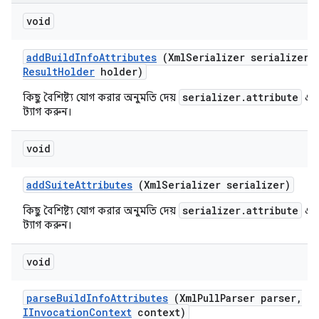
void
add
Build
Info
Attributes
(Xml
Serializer serializer
,
Result
Holder
holder)
serializer.attribute
কিছু বৈশিষ্ট্য যোগ করার অনুমতি দেয়
এর 
ট্যাগ করুন।
void
add
Suite
Attributes
(Xml
Serializer serializer)
serializer.attribute
কিছু বৈশিষ্ট্য যোগ করার অনুমতি দেয়
এর 
ট্যাগ করুন।
void
parse
Build
Info
Attributes
(Xml
Pull
Parser parser
,
IInvocation
Context
context)