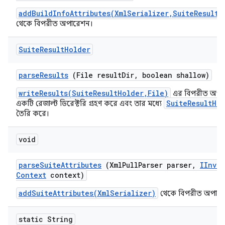
addBuildInfoAttributes(XmlSerializer,SuiteResultH
থেকে বিপরীত অপারেশন।
Suite
Result
Holder
parse
Results
(File result
Dir
,
boolean shallow)
writeResults(SuiteResultHolder,File)
এর বিপরীত অপার
SuiteResultHo
একটি রেজাল্ট ডিরেক্টরি গ্রহণ করে এবং তার মধ্যে
তৈরি করে।
void
parse
Suite
Attributes
(Xml
Pull
Parser parser
,
IInvo
Context
context)
addSuiteAttributes(XmlSerializer)
থেকে বিপরীত অপার
static String