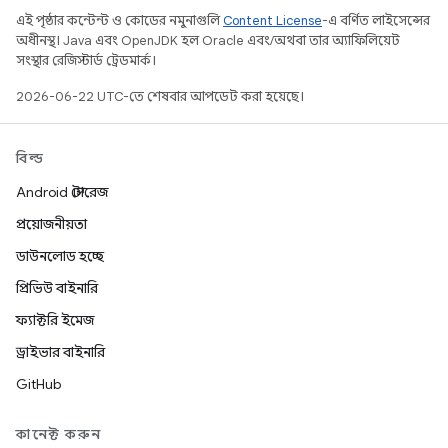
এই পৃষ্ঠার কন্টেন্ট ও কোডের নমুনাগুলি
Content License
-এ বর্ণিত লাইসেন্সের
অধীনস্থ। Java এবং OpenJDK হল Oracle এবং/অথবা তার অ্যাফিলিয়েট
সংস্থার রেজিস্টার্ড ট্রেডমার্ক।
2026-06-22 UTC-তে শেষবার আপডেট করা হয়েছে।
বিল্ড
Android স্টোরেজ
প্রয়োজনীয়তা
ডাউনলোড হচ্ছে
প্রিভিউ বাইনারি
ফ্যাক্টরি ইমেজ
ড্রাইভার বাইনারি
GitHub
কানেক্ট করুন