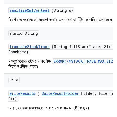
sanitize
Xml
Content
(String s)
বিশেষ অক্ষরগুলো এস্কেপ করার জন্য কোনো স্ট্রিংকে পরিমার্জন করে।
static String
truncate
Stack
Trace
(String full
Stack
Trace
,
String
Case
Name)
ERROR(/#STACK_TRACE_MAX_SIZE
সম্পূর্ণ স্ট্যাক ট্রেসকে সর্বোচ্চ
দিয়ে সংক্ষিপ্ত করে।
File
write
Results
(
Suite
Result
Holder
holder
,
File res
Dir)
আহ্বানের ফলাফলগুলো এক্সএমএল ফরম্যাটে লিখুন।