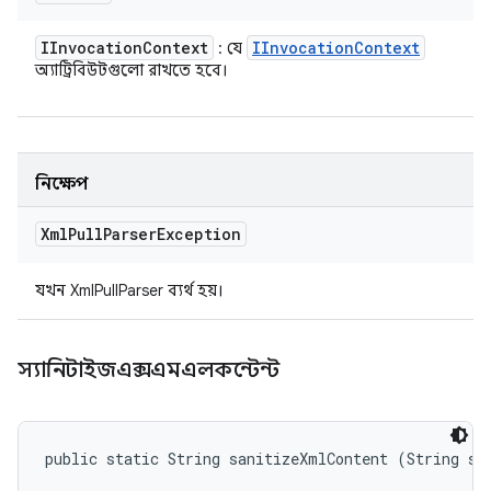
IInvocation
Context
IInvocation
Context
: যে
অ্যাট্রিবিউটগুলো রাখতে হবে।
নিক্ষেপ
Xml
Pull
Parser
Exception
যখন XmlPullParser ব্যর্থ হয়।
স্যানিটাইজএক্সএমএলকন্টেন্ট
public static String sanitizeXmlContent (String s)