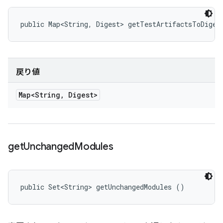
public Map<String, Digest> getTestArtifactsToDiges
戻り値
Map<String
,
Digest>
get
Unchanged
Modules
public Set<String> getUnchangedModules ()