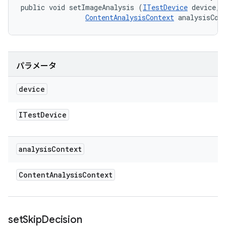
public void setImageAnalysis (
ITestDevice
 device, 

ContentAnalysisContext
 analysisCon
パラメータ
device
ITest
Device
analysis
Context
Content
Analysis
Context
set
Skip
Decision