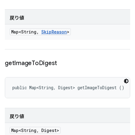
戻り値
Map<String
,
Skip
Reason
>
get
Image
To
Digest
public Map<String, Digest> getImageToDigest ()
戻り値
Map<String
,
Digest>