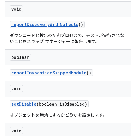
void
report
Discovery
With
No
Tests
()
ダウンロードと検出の初期プロセスで、テストが実行されな
いことをスキップ マネージャーに報告します。
boolean
report
Invocation
Skipped
Module
()
void
set
Disable
(boolean is
Disabled)
オブジェクトを無効にするかどうかを設定します。
void