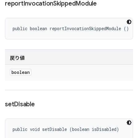
report
Invocation
Skipped
Module
public boolean reportInvocationSkippedModule ()
戻り値
boolean
set
Disable
public void setDisable (boolean isDisabled)