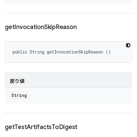
get
Invocation
Skip
Reason
public String getInvocationSkipReason ()
戻り値
String
get
Test
Artifacts
To
Digest