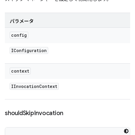
パラメータ
config
IConfiguration
context
IInvocation
Context
should
Skip
Invocation