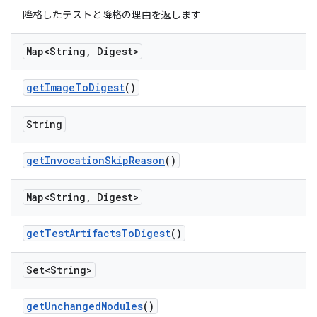
降格したテストと降格の理由を返します
Map<String
,
Digest>
get
Image
To
Digest
()
String
get
Invocation
Skip
Reason
()
Map<String
,
Digest>
get
Test
Artifacts
To
Digest
()
Set<String>
get
Unchanged
Modules
()