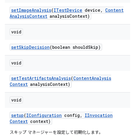
set
Image
Analysis
(
ITest
Device
device
,
Content
Analysis
Context
analysis
Context)
void
set
Skip
Decision
(boolean should
Skip)
void
set
Test
Artifacts
Analysis
(
Content
Analysis
Context
analysis
Context)
void
setup
(
IConfiguration
config
,
IInvocation
Context
context)
スキップ マネージャーを設定して初期化します。