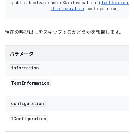
public boolean shouldSkipInvocation (
TestInformati
IConfiguration
 configuration)
現在の呼び出しをスキップするかどうかを報告します。
パラメータ
information
Test
Information
configuration
IConfiguration