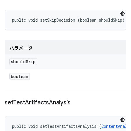
public void setSkipDecision (boolean shouldSkip)
パラメータ
should
Skip
boolean
set
Test
Artifacts
Analysis
public void setTestArtifactsAnalysis (
ContentAnaly