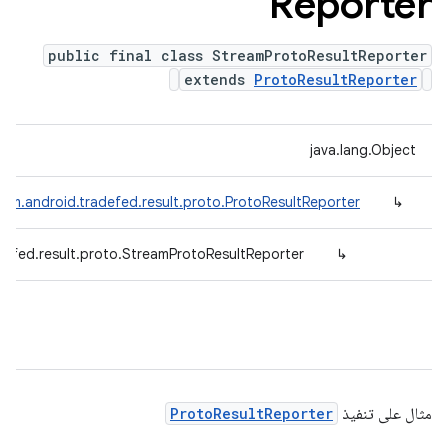
Reporter
public final class StreamProtoResultReporter
extends
ProtoResultReporter
java.lang.Object
om.android.tradefed.result.proto.ProtoResultReporter
↳
defed.result.proto.StreamProtoResultReporter
↳
مثال على تنفيذ
ProtoResultReporter