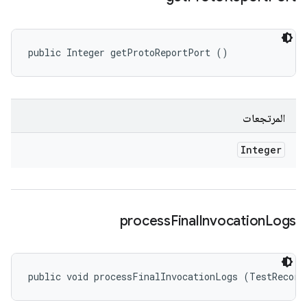
public Integer getProtoReportPort ()
المرتجعات
Integer
process
Final
Invocation
Logs
public void processFinalInvocationLogs (TestRecord