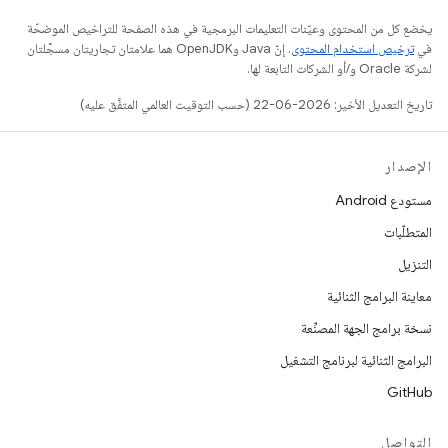
يخضع كل من المحتوى وعيّنات التعليمات البرمجية في هذه الصفحة للتراخيص الموضحّة
في
ترخيص استخدام المحتوى
. إنّ Java وOpenJDK هما علامتان تجاريتان مسجَّلتان
لشركة Oracle و/أو الشركات التابعة لها.
تاريخ التعديل الأخير: 2026-06-22 (حسب التوقيت العالمي المتفَّق عليه)
الإصدار
مستودع Android
المتطلّبات
التنزيل
معاينة البرامج الثنائية
نسخة برامج الجهة المصنِّعة
البرامج الثنائية لبرنامج التشغيل
GitHub
التواصل