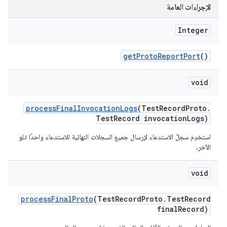
الإجراءات العامة
Integer
get
Proto
Report
Port
()
void
process
Final
Invocation
Logs
(Test
Record
Proto
.
Test
Record invocation
Logs)
استخدِم سجلّ الاستدعاء لإرسال جميع السجلات النهائية للاستدعاء واحدًا تلو
الآخر.
void
process
Final
Proto
(Test
Record
Proto
.
Test
Record
final
Record)