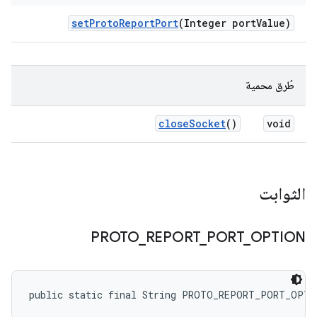
set
Proto
Report
Port
(Integer port
Value)
طُرق محمية
close
Socket
()
void
الثوابت
PROTO
_
REPORT
_
PORT
_
OPTION
public static final String PROTO_REPORT_PORT_OPTI