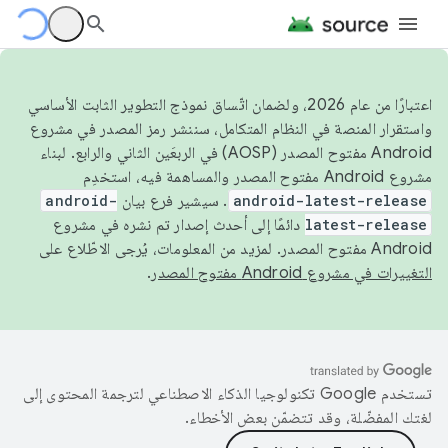
اعتبارًا من عام 2026، ولضمان اتّساق نموذج التطوير الثابت الأساسي
واستقرار المنصة في النظام المتكامل، سننشر رمز المصدر في مشروع
Android مفتوح المصدر (AOSP) في الربعَين الثاني والرابع. لبناء
مشروع Android مفتوح المصدر والمساهمة فيه، استخدِم
android-latest-release
. سيشير فرع بيان
android-
latest-release
دائمًا إلى أحدث إصدار تم نشره في مشروع
Android مفتوح المصدر. لمزيد من المعلومات، يُرجى الاطّلاع على
التغييرات في مشروع Android مفتوح المصدر
.
تستخدم Google تكنولوجيا الذكاء الاصطناعي لترجمة المحتوى إلى
لغتك المفضّلة، وقد تتضمّن بعض الأخطاء.