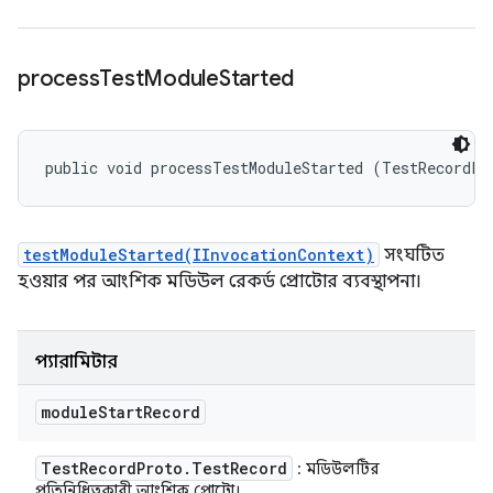
process
Test
Module
Started
public void processTestModuleStarted (TestRecordPr
testModuleStarted(IInvocationContext)
সংঘটিত
হওয়ার পর আংশিক মডিউল রেকর্ড প্রোটোর ব্যবস্থাপনা।
প্যারামিটার
module
Start
Record
Test
Record
Proto
.
Test
Record
: মডিউলটির
প্রতিনিধিত্বকারী আংশিক প্রোটো।