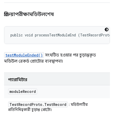
প্রক্রিয়াপরীক্ষামডিউলশেষ
public void processTestModuleEnd (TestRecordProto.
testModuleEnded()
সংঘটিত হওয়ার পর চূড়ান্তকৃত
মডিউল রেকর্ড প্রোটোর ব্যবস্থাপনা।
প্যারামিটার
module
Record
Test
Record
Proto
.
Test
Record
: মডিউলটির
প্রতিনিধিত্বকারী চূড়ান্ত প্রোটো।