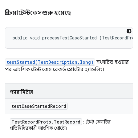
প্রক্রিয়াটেস্টকেসশুরু হয়েছে
public void processTestCaseStarted (TestRecordProt
testStarted(TestDescription,long)
সংঘটিত হওয়ার
পর আংশিক টেস্ট কেস রেকর্ড প্রোটোর হ্যান্ডলিং।
প্যারামিটার
test
Case
Started
Record
Test
Record
Proto
.
Test
Record
: টেস্ট কেসটির
প্রতিনিধিত্বকারী আংশিক প্রোটো।