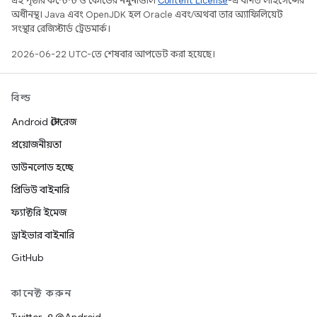
এই পৃষ্ঠার কন্টেন্ট ও কোডের নমুনাগুলি
Content License
-এ বর্ণিত লাইসেন্সের
অধীনস্থ। Java এবং OpenJDK হল Oracle এবং/অথবা তার অ্যাফিলিয়েট
সংস্থার রেজিস্টার্ড ট্রেডমার্ক।
2026-06-22 UTC-তে শেষবার আপডেট করা হয়েছে।
বিল্ড
Android স্টোরেজ
প্রয়োজনীয়তা
ডাউনলোড হচ্ছে
প্রিভিউ বাইনারি
ফ্যাক্টরি ইমেজ
ড্রাইভার বাইনারি
GitHub
কানেক্ট করুন