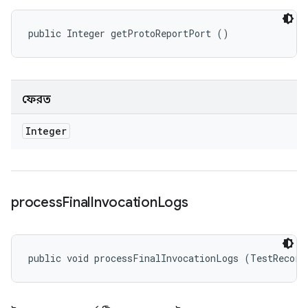
public Integer getProtoReportPort ()
ফেরত
Integer
process
Final
Invocation
Logs
public void processFinalInvocationLogs (TestRecord