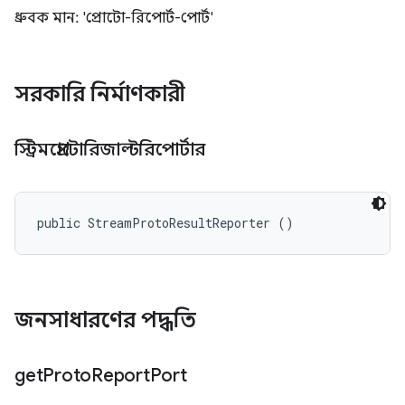
ধ্রুবক মান: 'প্রোটো-রিপোর্ট-পোর্ট'
সরকারি নির্মাণকারী
স্ট্রিমপ্রোটোরিজাল্টরিপোর্টার
public StreamProtoResultReporter ()
জনসাধারণের পদ্ধতি
get
Proto
Report
Port