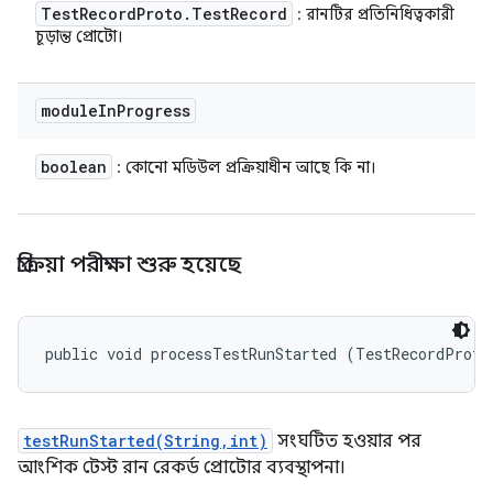
Test
Record
Proto
.
Test
Record
: রানটির প্রতিনিধিত্বকারী
চূড়ান্ত প্রোটো।
module
In
Progress
boolean
: কোনো মডিউল প্রক্রিয়াধীন আছে কি না।
প্রক্রিয়া পরীক্ষা শুরু হয়েছে
public void processTestRunStarted (TestRecordProto
testRunStarted(String,int)
সংঘটিত হওয়ার পর
আংশিক টেস্ট রান রেকর্ড প্রোটোর ব্যবস্থাপনা।