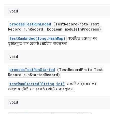
void
process
Test
Run
Ended
(Test
Record
Proto
.
Test
Record run
Record
,
boolean module
In
Progress)
testRunEnded(long,HashMap)
সংঘটিত হওয়ার পর
চূড়ান্তকৃত রান রেকর্ড প্রোটোর ব্যবস্থাপনা।
void
process
Test
Run
Started
(Test
Record
Proto
.
Test
Record run
Started
Record)
testRunStarted(String,int)
সংঘটিত হওয়ার পর
আংশিক টেস্ট রান রেকর্ড প্রোটোর ব্যবস্থাপনা।
void