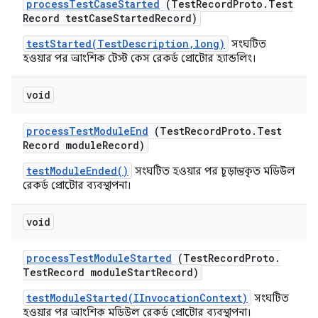
process
Test
Case
Started
(Test
Record
Proto
.
Test
Record test
Case
Started
Record)
testStarted(TestDescription,long)
সংঘটিত
হওয়ার পর আংশিক টেস্ট কেস রেকর্ড প্রোটোর হ্যান্ডলিং।
void
process
Test
Module
End
(Test
Record
Proto
.
Test
Record module
Record)
testModuleEnded()
সংঘটিত হওয়ার পর চূড়ান্তকৃত মডিউল
রেকর্ড প্রোটোর ব্যবস্থাপনা।
void
process
Test
Module
Started
(Test
Record
Proto
.
Test
Record module
Start
Record)
testModuleStarted(IInvocationContext)
সংঘটিত
হওয়ার পর আংশিক মডিউল রেকর্ড প্রোটোর ব্যবস্থাপনা।