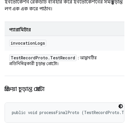
ইনভোকেশন রেকর্ডটি ব্যবহার করে ইনভোকেশনের সমস্ত চূড়ান্ত
লগ এক এক করে পাঠান।
প্যারামিটার
invocation
Logs
Test
Record
Proto
.
Test
Record
: আহ্বানটির
প্রতিনিধিত্বকারী চূড়ান্ত প্রোটো।
প্রক্রিয়া চূড়ান্ত প্রোটো
public void processFinalProto (TestRecordProto.Tes