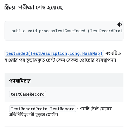
প্রক্রিয়া পরীক্ষা শেষ হয়েছে
public void processTestCaseEnded (TestRecordProto.
testEnded(TestDescription,long,HashMap)
সংঘটিত
হওয়ার পর চূড়ান্তকৃত টেস্ট কেস রেকর্ড প্রোটোর ব্যবস্থাপনা।
প্যারামিটার
test
Case
Record
Test
Record
Proto
.
Test
Record
: একটি টেস্ট কেসের
প্রতিনিধিত্বকারী চূড়ান্ত প্রোটো।