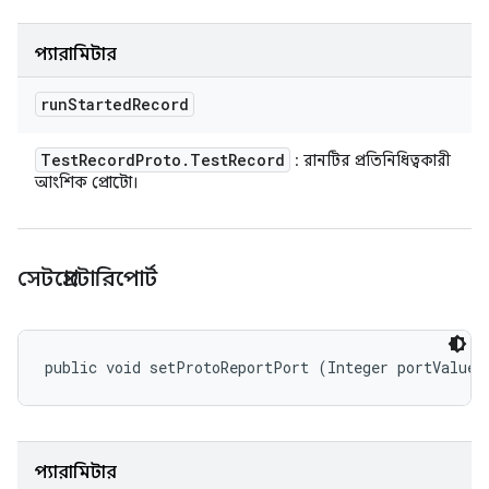
প্যারামিটার
run
Started
Record
Test
Record
Proto
.
Test
Record
: রানটির প্রতিনিধিত্বকারী
আংশিক প্রোটো।
সেটপ্রোটোরিপোর্ট
public void setProtoReportPort (Integer portValue)
প্যারামিটার