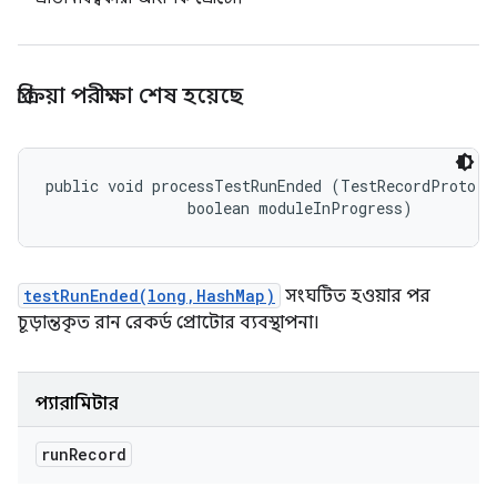
প্রক্রিয়া পরীক্ষা শেষ হয়েছে
public void processTestRunEnded (TestRecordProto.Te
                boolean moduleInProgress)
testRunEnded(long,HashMap)
সংঘটিত হওয়ার পর
চূড়ান্তকৃত রান রেকর্ড প্রোটোর ব্যবস্থাপনা।
প্যারামিটার
run
Record