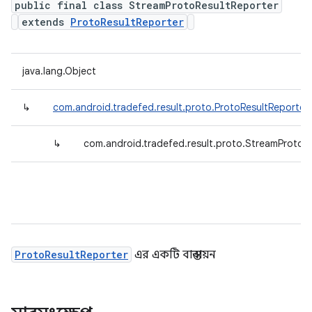
public final class StreamProtoResultReporter
extends
ProtoResultReporter
java.lang.Object
↳
com.android.tradefed.result.proto.ProtoResultReporter
↳
com.android.tradefed.result.proto.StreamProtoR
ProtoResultReporter
এর একটি বাস্তবায়ন