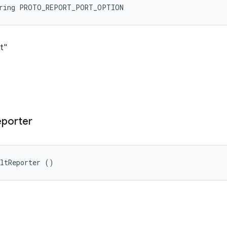
tring PROTO_REPORT_PORT_OPTION
t"
porter
ultReporter ()