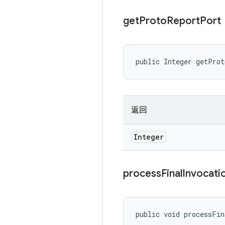
get
Proto
Report
Port
public Integer getPro
返回
Integer
process
Final
Invocati
public void processFi