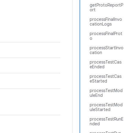
getProtoReportP
ort
processFinalInvo
cationLogs
processFinalProt
o
processStartInvo
cation
processTestCas
eEnded
processTestCas
eStarted
processTestMod
uleEnd
processTestMod
uleStarted
processTestRunE
nded