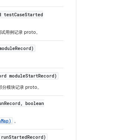
d test
Case
Started
用例记录 proto。
module
Record)
ord module
Start
Record)
分模块记录 proto。
un
Record
,
boolean
hMap)
。
 run
Started
Record)