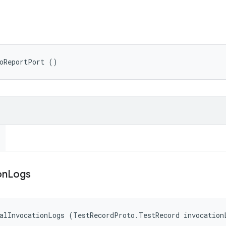
toReportPort ()
on
Logs
nalInvocationLogs (TestRecordProto.TestRecord invocation