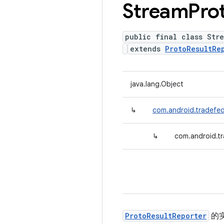
Stream
Pro
public final class Str
extends
ProtoResultRe
java.lang.Object
↳
com.android.tradefed
↳
com.android.tr
ProtoResultReporter
的