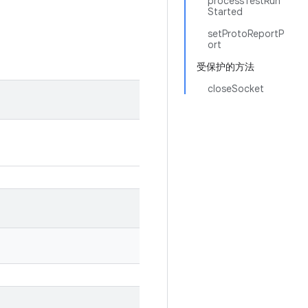
processTestRun
Started
setProtoReportP
ort
受保护的方法
closeSocket