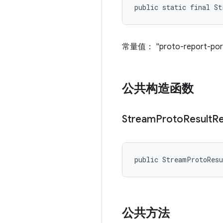
public static final S
常量值： "proto-report-por
公共构造函数
Stream
Proto
Result
Re
public StreamProtoRes
公共方法