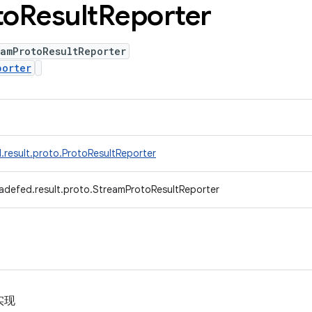
to
Result
Reporter
eamProtoResultReporter
porter
.result.proto.ProtoResultReporter
adefed.result.proto.StreamProtoResultReporter
实现