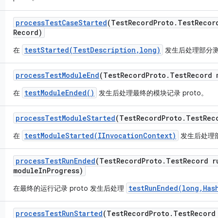
process
Test
Case
Started
(Test
Record
Proto
.
Test
Recor
Record)
testStarted(TestDescription,long)
在
发生后处理部分测试
process
Test
Module
End
(Test
Record
Proto
.
Test
Record 
testModuleEnded()
在
发生后处理最终的模块记录 proto。
process
Test
Module
Started
(Test
Record
Proto
.
Test
Rec
testModuleStarted(IInvocationContext)
在
发生后处理部
process
Test
Run
Ended
(Test
Record
Proto
.
Test
Record r
module
In
Progress)
testRunEnded(long,Has
在最终的运行记录 proto 发生后处理
process
Test
Run
Started
(Test
Record
Proto
.
Test
Record