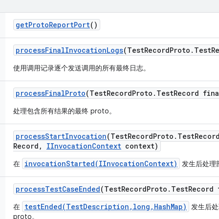
get
Proto
Report
Port
()
process
Final
Invocation
Logs
(Test
Record
Proto
.
Test
R
使用调用记录逐个发送调用的所有最终日志。
process
Final
Proto
(Test
Record
Proto
.
Test
Record fina
处理包含所有结果的最终 proto。
process
Start
Invocation
(Test
Record
Proto
.
Test
Recor
Record
,
IInvocation
Context
context)
invocationStarted(IInvocationContext)
在
发生后处理部
process
Test
Case
Ended
(Test
Record
Proto
.
Test
Record 
testEnded(TestDescription,long,HashMap)
在
发生后处
proto。