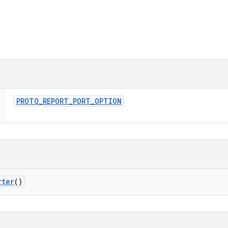
PROTO
_
REPORT
_
PORT
_
OPTION
rter
()