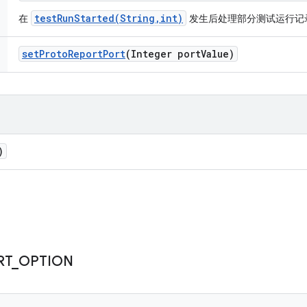
testRunStarted(String,int)
在
发生后处理部分测试运行记录 
set
Proto
Report
Port
(Integer port
Value)
)
RT
_
OPTION