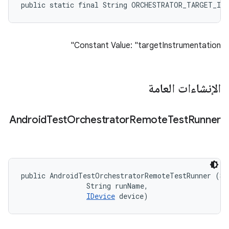
public static final String ORCHESTRATOR_TARGET_IN
Constant Value: "targetInstrumentation"
الإنشاءات العامة
Android
Test
Orchestrator
Remote
Test
Runner
public AndroidTestOrchestratorRemoteTestRunner (Str
                String runName, 

IDevice
 device)