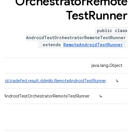
Orchestrator
Remote
Test
Runner
public class
AndroidTestOrchestratorRemoteTestRunner
extends
RemoteAndroidTestRunner
java.lang.Object
roid.tradefed.result.ddmlib.RemoteAndroidTestRunner
↳
lib.AndroidTestOrchestratorRemoteTestRunner
↳