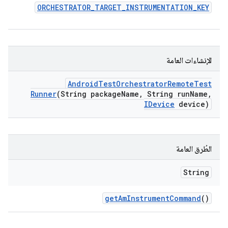
ORCHESTRATOR
_
TARGET
_
INSTRUMENTATION
_
KEY
الإنشاءات العامة
Android
Test
Orchestrator
Remote
Test
Runner
(String package
Name
,
String run
Name
,
IDevice
device)
الطُرق العامة
String
get
Am
Instrument
Command
()