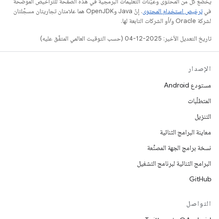
يخضع كل من المحتوى وعيّنات التعليمات البرمجية في هذه الصفحة للتراخيص الموضحّة
في
ترخيص استخدام المحتوى
. إنّ Java وOpenJDK هما علامتان تجاريتان مسجَّلتان
لشركة Oracle و/أو الشركات التابعة لها.
تاريخ التعديل الأخير: 2025-12-04 (حسب التوقيت العالمي المتفَّق عليه)
الإصدار
مستودع Android
المتطلّبات
التنزيل
معاينة البرامج الثنائية
نسخة برامج الجهة المصنِّعة
البرامج الثنائية لبرنامج التشغيل
GitHub
التواصل