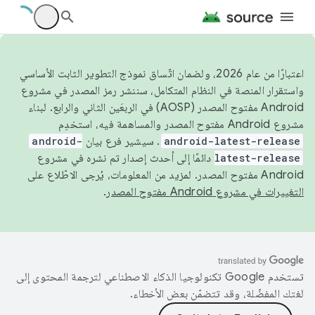
اعتبارًا من عام 2026، ولضمان اتّساق نموذج التطوير الثابت الأساسي
واستقرار المنصة في النظام المتكامل، سننشر رمز المصدر في مشروع
Android مفتوح المصدر (AOSP) في الربعَين الثاني والرابع. لبناء
مشروع Android مفتوح المصدر والمساهمة فيه، استخدِم
android-latest-release
. سيشير فرع بيان
android-
latest-release
دائمًا إلى أحدث إصدار تم نشره في مشروع
Android مفتوح المصدر. لمزيد من المعلومات، يُرجى الاطّلاع على
التغييرات في مشروع Android مفتوح المصدر
.
تستخدم Google تكنولوجيا الذكاء الاصطناعي لترجمة المحتوى إلى
لغتك المفضّلة، وقد تتضمّن بعض الأخطاء.