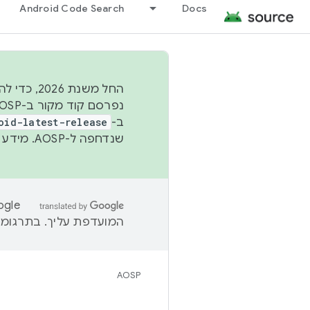
Android Code Search
Docs
החל משנת
ב-
oid-latest-release
שנדחפה ל-AOSP. מידע נוסף זמין במאמר
המועדפת עליך. בתרגומים
AOSP