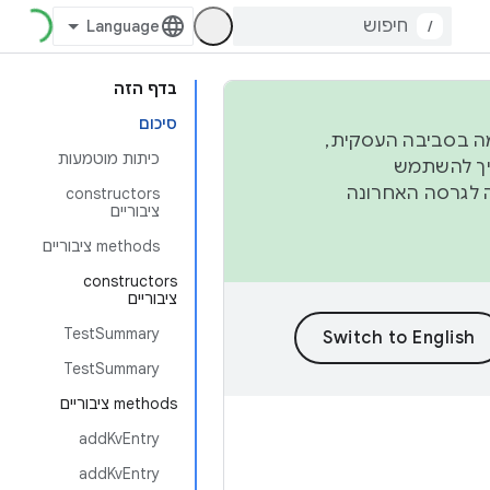
/
בדף הזה
סיכום
פורמה בסביבה העסקית,
כיתות מוטמעות
ברבעון השני וברבעון הרביעי. כדי ליצור ולתרום ל-AOSP, צריך להשתמש
ד יפנה לגרסה האחרונה
‫constructors
ציבוריים
‫methods ציבוריים
‫constructors
ציבוריים
TestSummary
TestSummary
‫methods ציבוריים
addKvEntry
addKvEntry