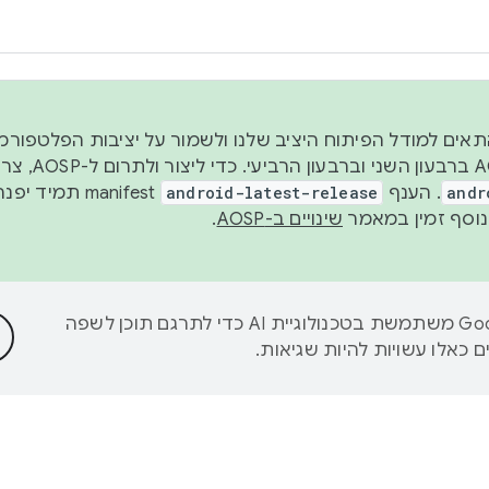
 2026, כדי להתאים למודל הפיתוח היציב שלנו ולשמור על יציבות הפלט
נפרסם קוד מקור ב-AOSP 
andr
. הענף
android-latest-release
manifest תמי
שינויים ב-AOSP
.
‫Google משתמשת בטכנולוגיית AI כדי לתרגם תוכן לשפה
 כאלו עשויות להיות שגיאות.