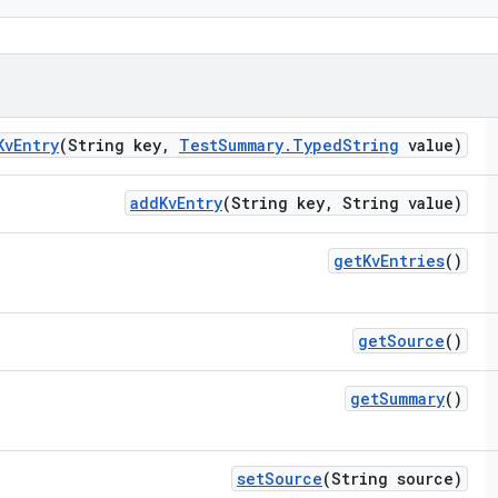
Kv
Entry
(String key
,
Test
Summary
.
Typed
String
value)
add
Kv
Entry
(String key
,
String value)
get
Kv
Entries
()
get
Source
()
get
Summary
()
set
Source
(String source)