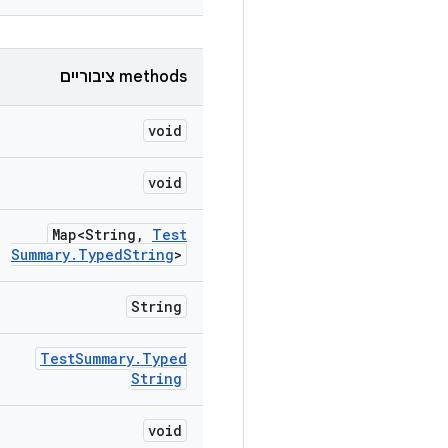
‫methods ציבוריים
void
void
Map<String
,
Test
Summary
.
Typed
String
>
String
Test
Summary
.
Typed
String
void