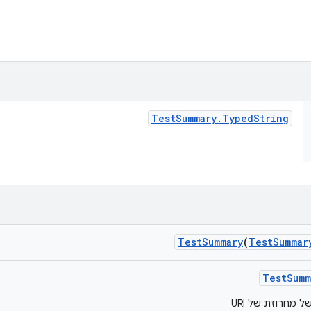
Test
Summary
.
Typed
String
Test
Summary
(
Test
Summar
Test
Summ
 מחרוזת של URI