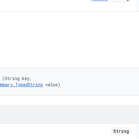
 (String key, 

mmary.TypedString
 value)
String