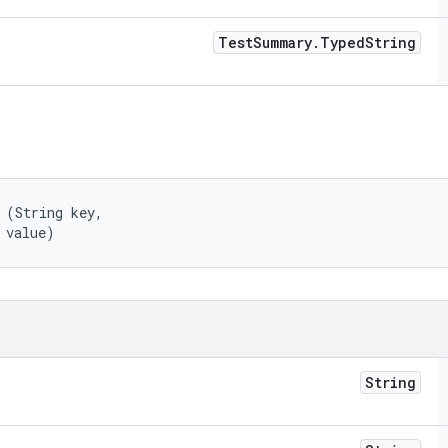
Test
Summary
.
Typed
String
 (String key, 

 value)
String