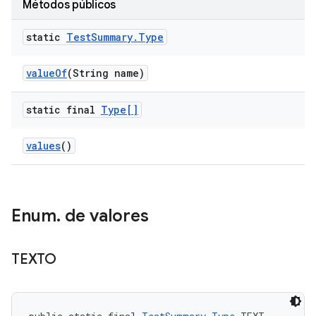
Métodos públicos
static
Test
Summary
.
Type
value
Of
(String name)
static final
Type[]
values
()
Enum
.
de valores
TEXTO