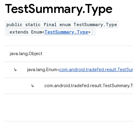
Test
Summary
.
Type
public static final enum TestSummary.Type
extends Enum<
TestSummary.Type
>
java.lang.Object
↳
java.lang.Enum<
com.android.tradefed.result.TestSumm
↳
com.android.tradefed.result.TestSummary.Typ