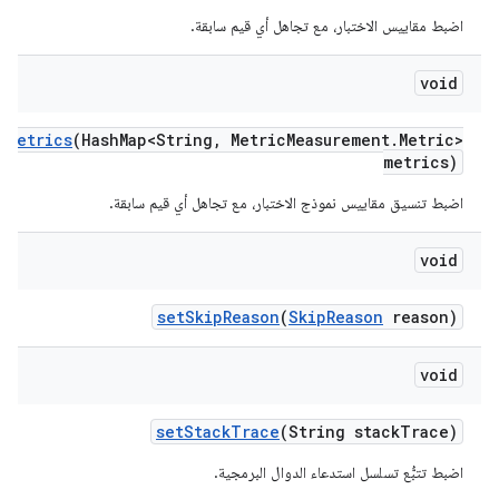
اضبط مقاييس الاختبار، مع تجاهل أي قيم سابقة.
void
o
Metrics
(Hash
Map<String
,
Metric
Measurement
.
Metric>
metrics)
اضبط تنسيق مقاييس نموذج الاختبار، مع تجاهل أي قيم سابقة.
void
set
Skip
Reason
(
Skip
Reason
reason)
void
set
Stack
Trace
(String stack
Trace)
اضبط تتبُّع تسلسل استدعاء الدوال البرمجية.