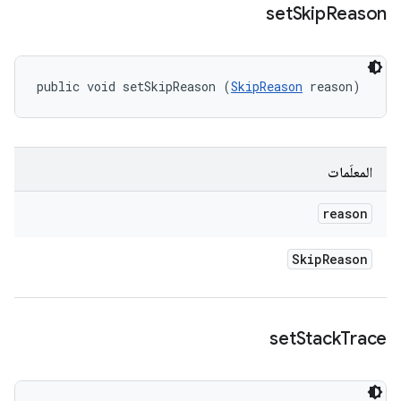
set
Skip
Reason
public void setSkipReason (
SkipReason
 reason)
المعلَمات
reason
Skip
Reason
set
Stack
Trace