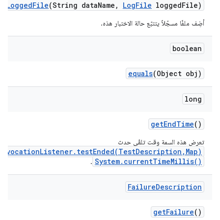
dd
Logged
File
(String data
Name
,
Log
File
logged
File)
أضِف ملفًا مسجّلاً يتتبّع حالة الاختبار هذه.
boolean
equals
(Object obj)
long
get
End
Time
()
تعرِض هذه السمة وقت تلقّي حدث
InvocationListener.testEnded(TestDescription,Map)
System.currentTimeMillis()
.
Failure
Description
get
Failure
()