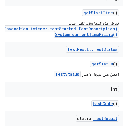
get
Start
Time
()
تعرِض هذه السمة وقت تلقّي حدث
stInvocationListener.testStarted(TestDescription)
System.currentTimeMillis()
.
Test
Result
.
Test
Status
get
Status
()
TestStatus
احصل على نتيجة الاختبار
.
int
hash
Code
()
static
Test
Result