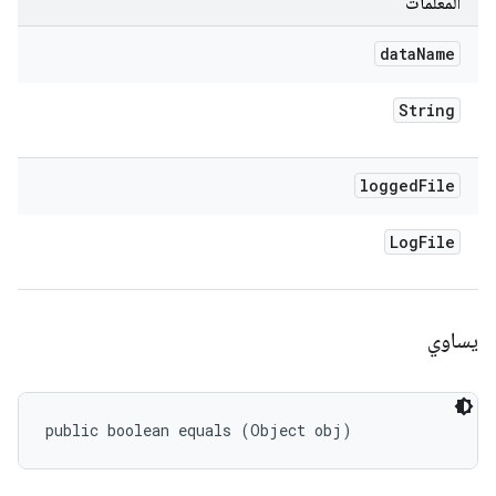
المعلَمات
data
Name
String
logged
File
Log
File
يساوي
public boolean equals (Object obj)