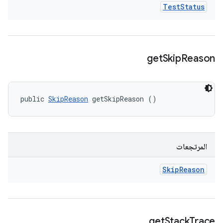
Test
Status
get
Skip
Reason
public 
SkipReason
 getSkipReason ()
المرتجعات
Skip
Reason
get
Stack
Trace