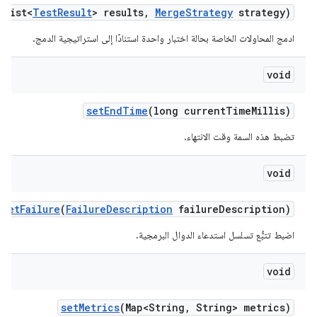
(List<
Test
Result
> results
,
Merge
Strategy
strategy)
ادمج المحاولات الخاصة بحالة اختبار واحدة استنادًا إلى استراتيجية الدمج.
void
set
End
Time
(long current
Time
Millis)
تضبط هذه السمة وقت الانتهاء.
void
set
Failure
(
Failure
Description
failure
Description)
اضبط تتبُّع تسلسل استدعاء الدوال البرمجية.
void
set
Metrics
(Map<String
,
String> metrics)