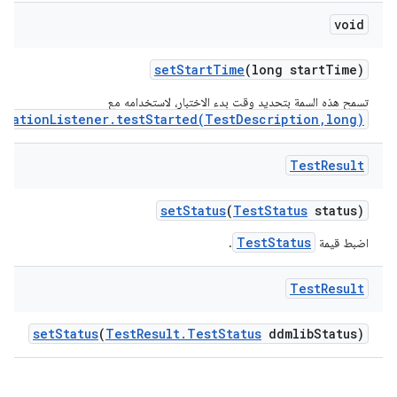
void
set
Start
Time
(long start
Time)
تسمح هذه السمة بتحديد وقت بدء الاختبار، لاستخدامه مع
ocationListener.testStarted(TestDescription,long)
Test
Result
set
Status
(
Test
Status
status)
TestStatus
اضبط قيمة
.
Test
Result
set
Status
(
Test
Result
.
Test
Status
ddmlib
Status)