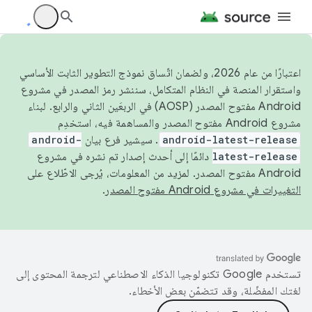
اعتبارًا من عام 2026، ولضمان اتّساق نموذج التطوير الثابت الأساسي
واستقرار المنصة في النظام المتكامل، سننشر رمز المصدر في مشروع
Android مفتوح المصدر (AOSP) في الربعَين الثاني والرابع. لبناء
مشروع Android مفتوح المصدر والمساهمة فيه، استخدِم
android-latest-release
. سيشير فرع بيان
android-
latest-release
دائمًا إلى أحدث إصدار تم نشره في مشروع
Android مفتوح المصدر. لمزيد من المعلومات، يُرجى الاطّلاع على
التغييرات في مشروع Android مفتوح المصدر
.
تستخدم Google تكنولوجيا الذكاء الاصطناعي لترجمة المحتوى إلى
لغتك المفضّلة، وقد تتضمّن بعض الأخطاء.