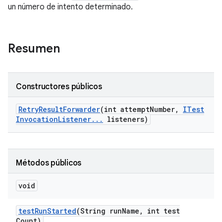
un número de intento determinado.
Resumen
Constructores públicos
Retry
Result
Forwarder
(int attempt
Number
,
ITest
Invocation
Listener
.
.
.
listeners)
Métodos públicos
void
test
Run
Started
(String run
Name
,
int test
Count)