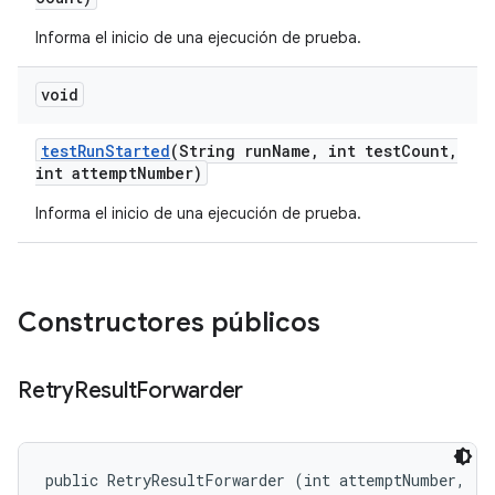
Informa el inicio de una ejecución de prueba.
void
test
Run
Started
(String run
Name
,
int test
Count
,
int attempt
Number)
Informa el inicio de una ejecución de prueba.
Constructores públicos
Retry
Result
Forwarder
public RetryResultForwarder (int attemptNumber, 
