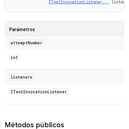
ITestInvocationListener...
 listene
Parámetros
attempt
Number
int
listeners
ITest
Invocation
Listener
Métodos públicos