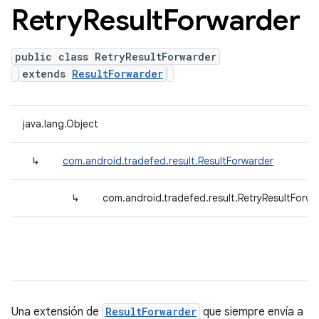
Retry
Result
Forwarder
public class RetryResultForwarder
extends
ResultForwarder
java.lang.Object
↳
com.android.tradefed.result.ResultForwarder
↳
com.android.tradefed.result.RetryResultForwa
Una extensión de
ResultForwarder
que siempre envía a