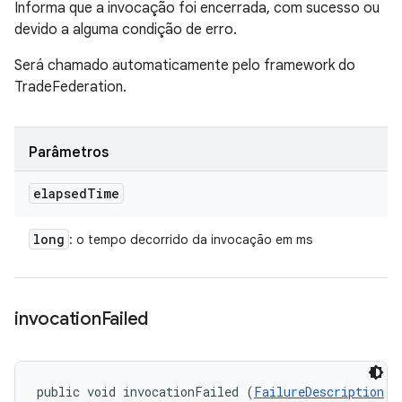
Informa que a invocação foi encerrada, com sucesso ou
devido a alguma condição de erro.
Será chamado automaticamente pelo framework do
TradeFederation.
Parâmetros
elapsed
Time
long
: o tempo decorrido da invocação em ms
invocation
Failed
public void invocationFailed (
FailureDescription
 f