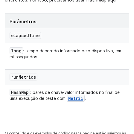
diferentes. Por isso, precisamos usar HashMap aqui.
Parâmetros
elapsed
Time
long
: tempo decorrido informado pelo dispositivo, em
milissegundos
run
Metrics
Hash
Map
: pares de chave-valor informados no final de
Metric
uma execução de teste com
.
O conteúdo e os exemplos de código nesta página estão sujeitos às