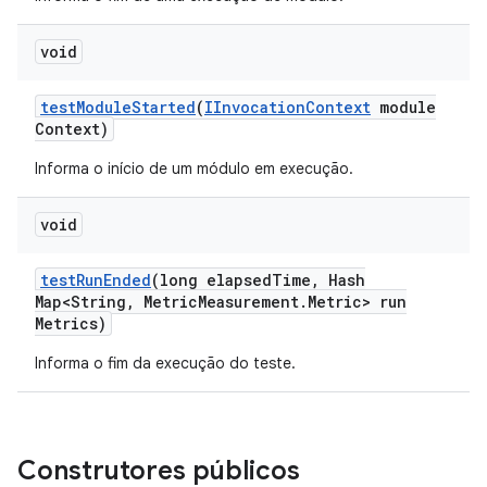
void
test
Module
Started
(
IInvocation
Context
module
Context)
Informa o início de um módulo em execução.
void
test
Run
Ended
(long elapsed
Time
,
Hash
Map<String
,
Metric
Measurement
.
Metric> run
Metrics)
Informa o fim da execução do teste.
Construtores públicos