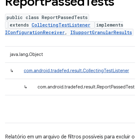
Report
Passed
Tests
public class ReportPassedTests
extends
CollectingTestListener
implements
IConfigurationReceiver
,
ISupportGranularResults
java.lang.Object
↳
com.android.tradefed.result.CollectingTestListener
↳
com.android.tradefed.result.ReportPassedTests
Relatório em um arquivo de filtros possíveis para excluir o