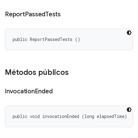
Report
Passed
Tests
public ReportPassedTests ()
Métodos públicos
invocation
Ended
public void invocationEnded (long elapsedTime)