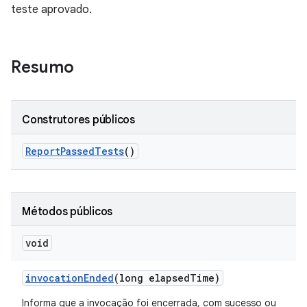
teste aprovado.
Resumo
Construtores públicos
Report
Passed
Tests
()
Métodos públicos
void
invocation
Ended
(long elapsed
Time)
Informa que a invocação foi encerrada, com sucesso ou