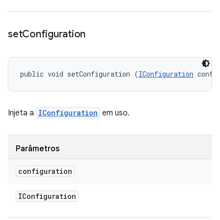
set
Configuration
public void setConfiguration (
IConfiguration
 confi
Injeta a
IConfiguration
em uso.
Parâmetros
configuration
IConfiguration