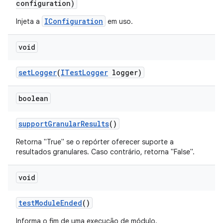
configuration)
IConfiguration
Injeta a
em uso.
void
set
Logger
(
ITest
Logger
logger)
boolean
support
Granular
Results
()
Retorna "True" se o repórter oferecer suporte a
resultados granulares. Caso contrário, retorna "False".
void
test
Module
Ended
()
Informa o fim de uma execução de módulo.