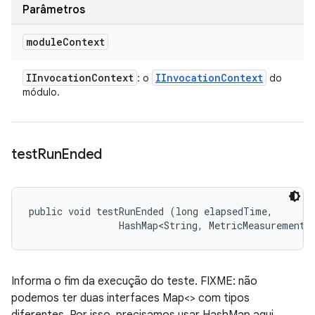
Parâmetros
module
Context
IInvocation
Context
IInvocation
Context
: o
do
módulo.
test
Run
Ended
public void testRunEnded (long elapsedTime, 

                HashMap<String, MetricMeasurement.
Informa o fim da execução do teste. FIXME: não
podemos ter duas interfaces Map<> com tipos