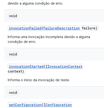
devido a alguma condição de erro.
void
invocation
Failed
(
Failure
Description
failure)
Informa uma invocação incompleta devido a alguma
condição de erro.
void
invocation
Started
(
IInvocation
Context
context)
Informa o início da invocação de teste.
void
set
Configuration
(
IConfiguration