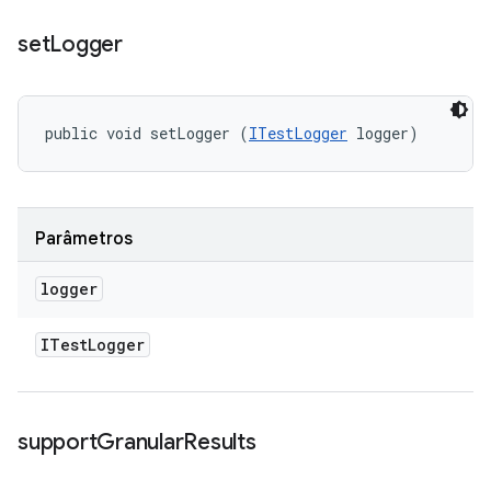
set
Logger
public void setLogger (
ITestLogger
 logger)
Parâmetros
logger
ITest
Logger
support
Granular
Results